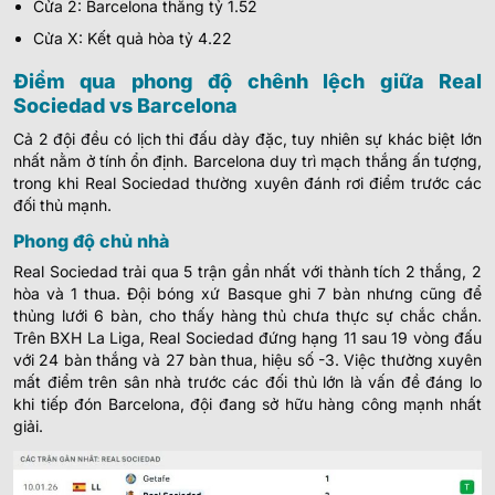
Cửa 2: Barcelona thắng tỷ 1.52
Cửa X: Kết quả hòa tỷ 4.22
Điểm qua phong độ chênh lệch giữa Real
Sociedad vs Barcelona
Cả 2 đội đều có lịch thi đấu dày đặc, tuy nhiên sự khác biệt lớn
nhất nằm ở tính ổn định. Barcelona duy trì mạch thắng ấn tượng,
trong khi Real Sociedad thường xuyên đánh rơi điểm trước các
đối thủ mạnh.
Phong độ chủ nhà
Real Sociedad trải qua 5 trận gần nhất với thành tích 2 thắng, 2
hòa và 1 thua. Đội bóng xứ Basque ghi 7 bàn nhưng cũng để
thủng lưới 6 bàn, cho thấy hàng thủ chưa thực sự chắc chắn.
Trên BXH La Liga, Real Sociedad đứng hạng 11 sau 19 vòng đấu
với 24 bàn thắng và 27 bàn thua, hiệu số -3. Việc thường xuyên
mất điểm trên sân nhà trước các đối thủ lớn là vấn đề đáng lo
khi tiếp đón Barcelona, đội đang sở hữu hàng công mạnh nhất
giải.