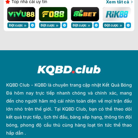
Top nhà cái uy tín
Xem tất cả
KQBD Club - KQBD là chuyên trang cập nhật Kết Quả Bóng
Đá hôm nay trực tiếp nhanh chóng và chính xác, mang
đến cho người hâm mộ cái nhìn toàn diện về mọi trận đấu
lớn nhỏ trên thế giới. Tại KQBD Club, bạn có thể theo dõi
kết quả trực tiếp, lịch thi đấu, bảng xếp hạng, thông tin đội
bóng, phong độ cầu thủ cùng hàng loạt tin tức thể thao
hấp dẫn .