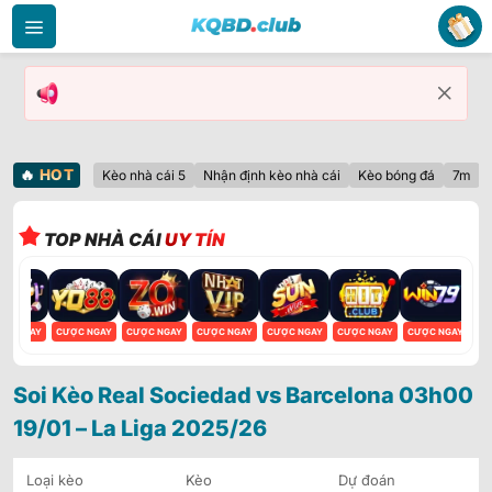
Bỏ
qua
nội
dung
🔥
HOT
Kèo nhà cái 5
Nhận định kèo nhà cái
Kèo bóng đá
7m
TOP NHÀ CÁI
UY TÍN
ỢC NGAY
CƯỢC NGAY
CƯỢC NGAY
CƯỢC NGAY
CƯỢC NGAY
CƯỢC NGAY
CƯỢC NGAY
CƯ
Soi Kèo Real Sociedad vs Barcelona 03h00
19/01 – La Liga 2025/26
Loại kèo
Kèo
Dự đoán