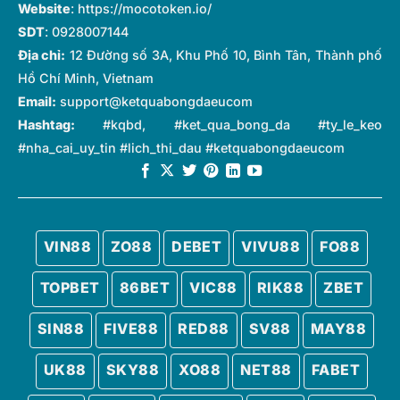
Website
:
https://mocotoken.io/
SDT
: 0928007144
Địa chỉ:
12 Đường số 3A, Khu Phố 10, Bình Tân, Thành phố
Hồ Chí Minh, Vietnam
Email:
support@ketquabongdaeucom
Hashtag:
#kqbd, #ket_qua_bong_da #ty_le_keo
#nha_cai_uy_tin #lich_thi_dau #ketquabongdaeucom
VIN88
ZO88
DEBET
VIVU88
FO88
TOPBET
86BET
VIC88
RIK88
ZBET
SIN88
FIVE88
RED88
SV88
MAY88
UK88
SKY88
XO88
NET88
FABET