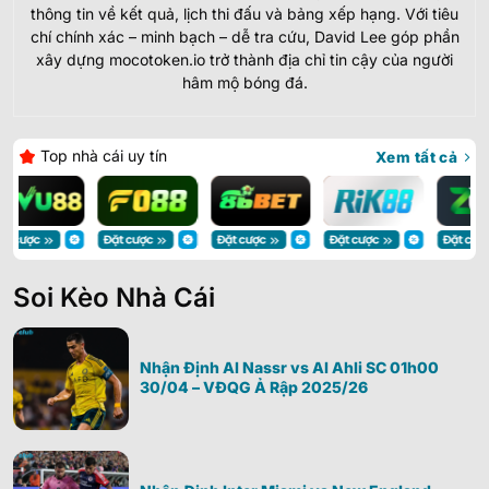
thông tin về kết quả, lịch thi đấu và bảng xếp hạng. Với tiêu
chí chính xác – minh bạch – dễ tra cứu, David Lee góp phần
xây dựng mocotoken.io trở thành địa chỉ tin cậy của người
hâm mộ bóng đá.
Top nhà cái uy tín
Xem tất cả
Soi Kèo Nhà Cái
Nhận Định Al Nassr vs Al Ahli SC 01h00
30/04 – VĐQG Ả Rập 2025/26