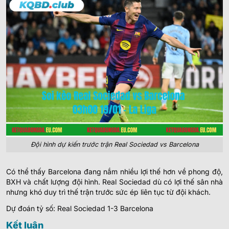
Đội hình dự kiến trước trận Real Sociedad vs Barcelona
Có thể thấy Barcelona đang nắm nhiều lợi thế hơn về phong độ,
BXH và chất lượng đội hình. Real Sociedad dù có lợi thế sân nhà
nhưng khó duy trì thế trận trước sức ép liên tục từ đội khách.
Dự đoán tỷ số: Real Sociedad 1-3 Barcelona
Kết luận