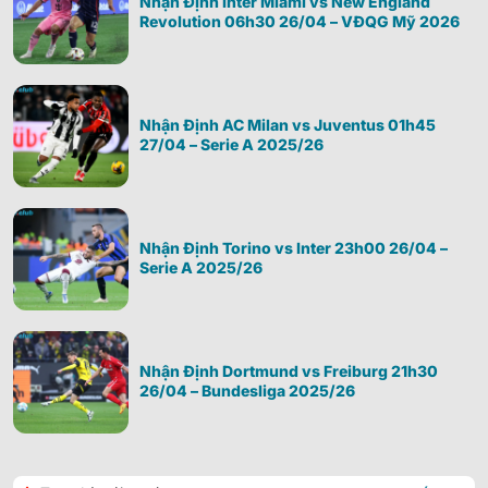
Nhận Định Inter Miami vs New England
Revolution 06h30 26/04 – VĐQG Mỹ 2026
Nhận Định AC Milan vs Juventus 01h45
27/04 – Serie A 2025/26
Nhận Định Torino vs Inter 23h00 26/04 –
Serie A 2025/26
Nhận Định Dortmund vs Freiburg 21h30
26/04 – Bundesliga 2025/26