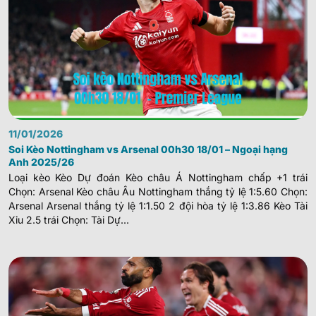
11/01/2026
Soi Kèo Nottingham vs Arsenal 00h30 18/01 – Ngoại hạng
Anh 2025/26
Loại kèo Kèo Dự đoán Kèo châu Á Nottingham chấp +1 trái
Chọn: Arsenal Kèo châu Âu Nottingham thắng tỷ lệ 1:5.60 Chọn:
Arsenal Arsenal thắng tỷ lệ 1:1.50 2 đội hòa tỷ lệ 1:3.86 Kèo Tài
Xỉu 2.5 trái Chọn: Tài Dự...