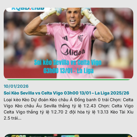
10/01/2026
Soi Kèo Sevilla vs Celta Vigo 03h00 13/01 – La Liga 2025/26
Loại kèo Kèo Dự đoán Kèo châu Á Đồng banh 0 trái Chọn: Celta
Vigo Kèo châu Âu Sevilla thắng tỷ lệ 1:2.43 Chọn: Celta Vigo
Celta Vigo thắng tỷ lệ 1:2.70 2 đội hòa tỷ lệ 1:3.13 Kèo Tài Xỉu
2.5 trái...