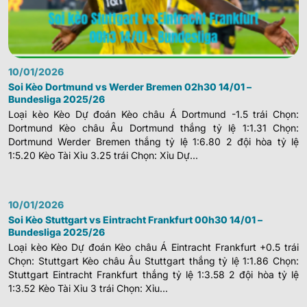
10/01/2026
Soi Kèo Dortmund vs Werder Bremen 02h30 14/01 –
Bundesliga 2025/26
Loại kèo Kèo Dự đoán Kèo châu Á Dortmund -1.5 trái Chọn:
Dortmund Kèo châu Âu Dortmund thắng tỷ lệ 1:1.31 Chọn:
Dortmund Werder Bremen thắng tỷ lệ 1:6.80 2 đội hòa tỷ lệ
1:5.20 Kèo Tài Xỉu 3.25 trái Chọn: Xỉu Dự...
10/01/2026
Soi Kèo Stuttgart vs Eintracht Frankfurt 00h30 14/01 –
Bundesliga 2025/26
Loại kèo Kèo Dự đoán Kèo châu Á Eintracht Frankfurt +0.5 trái
Chọn: Stuttgart Kèo châu Âu Stuttgart thắng tỷ lệ 1:1.86 Chọn:
Stuttgart Eintracht Frankfurt thắng tỷ lệ 1:3.58 2 đội hòa tỷ lệ
1:3.52 Kèo Tài Xỉu 3 trái Chọn: Xỉu...