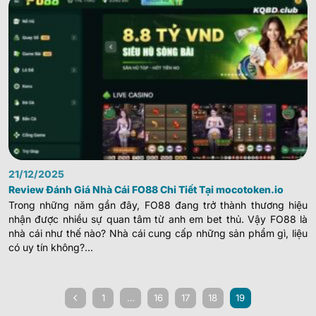
21/12/2025
Review Đánh Giá Nhà Cái FO88 Chi Tiết Tại mocotoken.io
Trong những năm gần đây, FO88 đang trở thành thương hiệu
nhận được nhiều sự quan tâm từ anh em bet thủ. Vậy FO88 là
nhà cái như thế nào? Nhà cái cung cấp những sản phẩm gì, liệu
có uy tín không?...
1
…
16
17
18
19