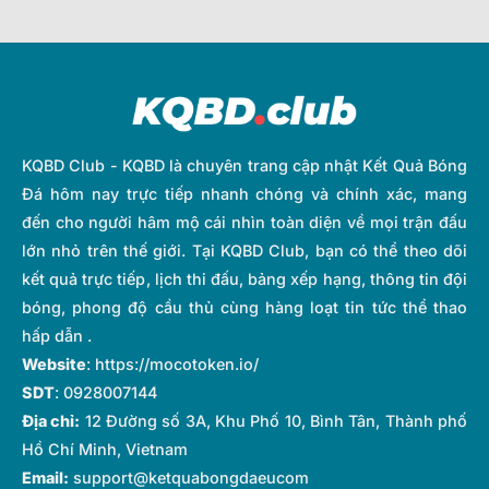
KQBD Club - KQBD là chuyên trang cập nhật Kết Quả Bóng
Đá hôm nay trực tiếp nhanh chóng và chính xác, mang
đến cho người hâm mộ cái nhìn toàn diện về mọi trận đấu
lớn nhỏ trên thế giới. Tại KQBD Club, bạn có thể theo dõi
kết quả trực tiếp, lịch thi đấu, bảng xếp hạng, thông tin đội
bóng, phong độ cầu thủ cùng hàng loạt tin tức thể thao
hấp dẫn .
Website
:
https://mocotoken.io/
SDT
: 0928007144
Địa chỉ:
12 Đường số 3A, Khu Phố 10, Bình Tân, Thành phố
Hồ Chí Minh, Vietnam
Email:
support@ketquabongdaeucom