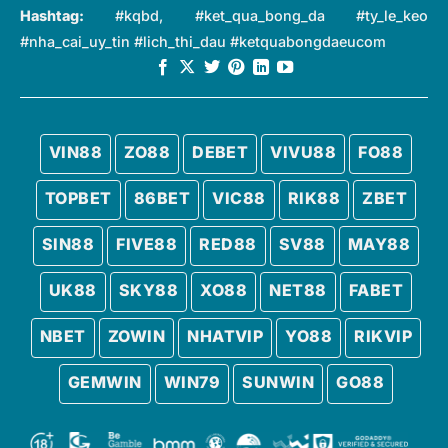
Hashtag:
#kqbd, #ket_qua_bong_da #ty_le_keo
#nha_cai_uy_tin #lich_thi_dau #ketquabongdaeucom
VIN88
ZO88
DEBET
VIVU88
FO88
TOPBET
86BET
VIC88
RIK88
ZBET
SIN88
FIVE88
RED88
SV88
MAY88
UK88
SKY88
XO88
NET88
FABET
NBET
ZOWIN
NHATVIP
YO88
RIKVIP
GEMWIN
WIN79
SUNWIN
GO88