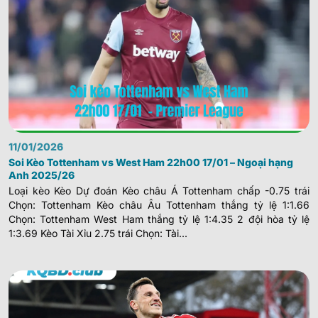
11/01/2026
Soi Kèo Tottenham vs West Ham 22h00 17/01 – Ngoại hạng
Anh 2025/26
Loại kèo Kèo Dự đoán Kèo châu Á Tottenham chấp -0.75 trái
Chọn: Tottenham Kèo châu Âu Tottenham thắng tỷ lệ 1:1.66
Chọn: Tottenham West Ham thắng tỷ lệ 1:4.35 2 đội hòa tỷ lệ
1:3.69 Kèo Tài Xỉu 2.75 trái Chọn: Tài...