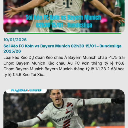
10/01/2026
Soi Kèo FC Koln vs Bayern Munich 02h30 15/01 – Bundesliga
2025/26
Loại kèo Kèo Dự đoán Kèo châu Á Bayern Munich chấp -1.75 trái
Chọn: Bayern Munich Kèo châu Âu FC Koln thắng tỷ lệ 1:6.8
Chọn: Bayern Munich Bayern Munich thắng tỷ lệ 1:1.28 2 đội hòa
tỷ lệ 1:5.6 Kèo Tài Xỉu...