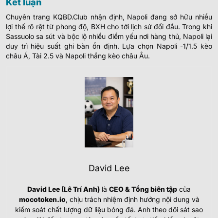
Kết luận
Chuyên trang KQBD.Club nhận định, Napoli đang sở hữu nhiều
lợi thế rõ rệt từ phong độ, BXH cho tới lịch sử đối đầu. Trong khi
Sassuolo sa sút và bộc lộ nhiều điểm yếu nơi hàng thủ, Napoli lại
duy trì hiệu suất ghi bàn ổn định. Lựa chọn Napoli -1/1.5 kèo
châu Á, Tài 2.5 và Napoli thắng kèo châu Âu.
David Lee
David Lee (Lê Trí Anh)
là
CEO & Tổng biên tập
của
mocotoken.io
, chịu trách nhiệm định hướng nội dung và
kiểm soát chất lượng dữ liệu bóng đá. Anh theo dõi sát sao