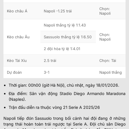
Chọn:
Kèo châu Á
Napoli -1.25 trái
Napoli
Napoli thắng tỷ lệ 1:1.43
Chọn:
Kèo châu Âu
Sassuolo thắng tỷ lệ 1:6.50
Napoli
2 đội hòa tỷ lệ 1:4.01
Kèo Tài Xỉu
2.5 trái
Chọn: Tài
Dự đoán
3-1
Napoli thắng
Thời gian: 00h00 (giờ Hà Nội), chủ nhật, ngày 18/01/2026.
Địa điểm: Sân vận động Stadio Diego Armando Maradona
(Naples).
Trận đấu diễn ra thuộc vòng 21 Serie A 2025/26
Napoli tiếp đón Sassuolo trong bối cảnh hai đội đang ở những
trạng thái hoàn toàn trái ngược tại Serie A. Đội chủ sân Diego