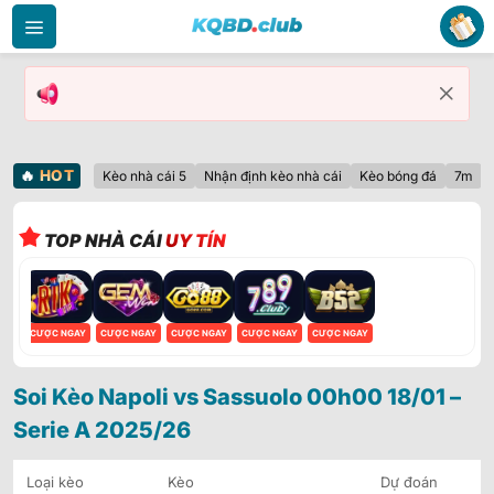
Bỏ
qua
nội
dung
🔥
HOT
Kèo nhà cái 5
Nhận định kèo nhà cái
Kèo bóng đá
7m
TOP NHÀ CÁI
UY TÍN
GAY
CƯỢC NGAY
CƯỢC NGAY
CƯỢC NGAY
CƯỢC NGAY
CƯỢC NGAY
Soi Kèo Napoli vs Sassuolo 00h00 18/01 –
Serie A 2025/26
Loại kèo
Kèo
Dự đoán