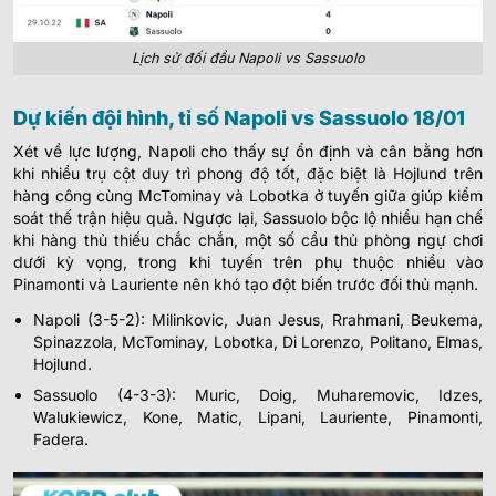
Lịch sử đối đầu Napoli vs Sassuolo
Dự kiến đội hình, tỉ số Napoli vs Sassuolo 1
8
/01
Xét về lực lượng, Napoli cho thấy sự ổn định và cân bằng hơn
khi nhiều trụ cột duy trì phong độ tốt, đặc biệt là Hojlund trên
hàng công cùng McTominay và Lobotka ở tuyến giữa giúp kiểm
soát thế trận hiệu quả. Ngược lại, Sassuolo bộc lộ nhiều hạn chế
khi hàng thủ thiếu chắc chắn, một số cầu thủ phòng ngự chơi
dưới kỳ vọng, trong khi tuyến trên phụ thuộc nhiều vào
Pinamonti và Lauriente nên khó tạo đột biến trước đối thủ mạnh.
Napoli (3-5-2): Milinkovic, Juan Jesus, Rrahmani, Beukema,
Spinazzola, McTominay, Lobotka, Di Lorenzo, Politano, Elmas,
Hojlund.
Sassuolo (4-3-3): Muric, Doig, Muharemovic, Idzes,
Walukiewicz, Kone, Matic, Lipani, Lauriente, Pinamonti,
Fadera.