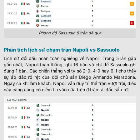
Phong độ Sassuolo 5 trận đã qua
Phân tích lịch sử chạm trán Napoli vs Sassuolo
Lịch sử đối đầu hoàn toàn nghiêng về Napoli. Trong 5 lần gặp
gần nhất, Napoli toàn thắng, ghi 16 bàn và chỉ để Sassuolo ghi
đúng 1 bàn. Các chiến thắng với tỷ số 2-0, 4-0 hay 6-1 cho thấy
sự áp đảo rõ rệt của đội chủ sân Diego Armando Maradona.
Ngay cả khi làm khách, Napoli vẫn duy trì thế trận vượt trội, điều
này càng củng cố niềm tin vào cửa trên ở trận tái đấu sắp tới.