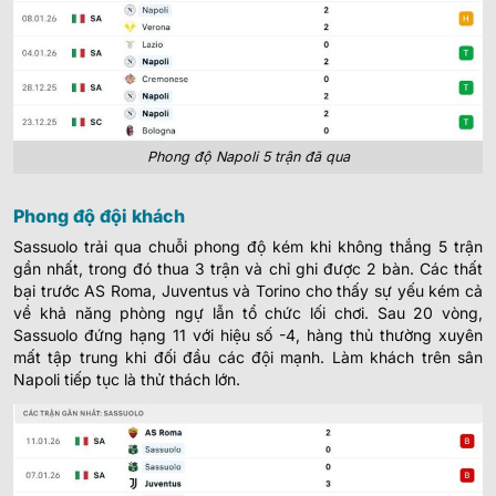
Phong độ Napoli 5 trận đã qua
Phong độ đội khách
Sassuolo trải qua chuỗi phong độ kém khi không thắng 5 trận
gần nhất, trong đó thua 3 trận và chỉ ghi được 2 bàn. Các thất
bại trước AS Roma, Juventus và Torino cho thấy sự yếu kém cả
về khả năng phòng ngự lẫn tổ chức lối chơi. Sau 20 vòng,
Sassuolo đứng hạng 11 với hiệu số -4, hàng thủ thường xuyên
mất tập trung khi đối đầu các đội mạnh. Làm khách trên sân
Napoli tiếp tục là thử thách lớn.