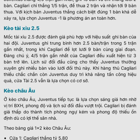
bàn. Cagliari chỉ thắng 1/5 trận, để thua 2 trận và nhận tới 9 bàn
thua. Với kịch bản Juventus thắng cách biệt đúng 1 bàn khá dễ
xảy ra, lựa chọn Juventus -1 là phương án an toàn hơn.
Kèo tài xỉu 2.5
Mốc tài xỉu 2.5 được đánh giá phù hợp với hiệu suất ghi bàn của
hai đội. Juventus ghi trung bình hơn 2.5 bàn/trận trong 5 trận
gần nhất, trong khi Cagliari để lọt lưới 9 bàn cùng giai đoạn.
Đáng chú ý, 4/5 trận gần nhất của Cagliari đều xuất hiện từ 3
bàn trở lên. Lịch sử đối đầu cũng cho thấy Juventus thường
xuyên ghi nhiều bàn vào lưới đối thủ này. Khi hàng thủ Cagliari
thiếu chắc chắn còn Juventus duy trì khả năng tấn công hiệu
quả, cửa Tài 2.5 vẫn là lựa chọn có cơ sở.
Kèo châu Âu
Ở kèo châu Âu, Juventus tiếp tục là lựa chọn sáng giá hơn nhờ
vị trí BXH, phong độ và lịch sử đối đầu vượt trội. Cagliari bị đánh
giá thấp do thành tích phòng ngự kém và phong độ thiếu ổn
định dù có lợi thế sân nhà.
Theo bảng giá 1×2 kèo Châu Âu:
Cửa 1: Cagliari thắng tỷ 5.80