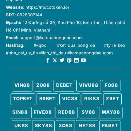
Website
:
https://mocotoken.io/
SDT
: 0928007144
Địa chỉ:
12 Đường số 3A, Khu Phố 10, Bình Tân, Thành phố
Hồ Chí Minh, Vietnam
Email:
support@ketquabongdaeucom
Hashtag:
#kqbd, #ket_qua_bong_da #ty_le_keo
#nha_cai_uy_tin #lich_thi_dau #ketquabongdaeucom
VIN88
ZO88
DEBET
VIVU88
FO88
TOPBET
86BET
VIC88
RIK88
ZBET
SIN88
FIVE88
RED88
SV88
MAY88
UK88
SKY88
XO88
NET88
FABET