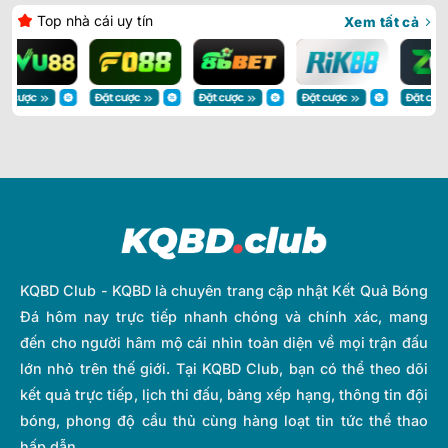
Top nhà cái uy tín
Xem tất cả
KQBD Club - KQBD là chuyên trang cập nhật Kết Quả Bóng
Đá hôm nay trực tiếp nhanh chóng và chính xác, mang
đến cho người hâm mộ cái nhìn toàn diện về mọi trận đấu
lớn nhỏ trên thế giới. Tại KQBD Club, bạn có thể theo dõi
kết quả trực tiếp, lịch thi đấu, bảng xếp hạng, thông tin đội
bóng, phong độ cầu thủ cùng hàng loạt tin tức thể thao
hấp dẫn .