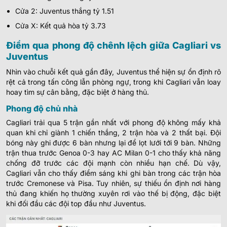
Cửa 2: Juventus thắng tỷ 1.51
Cửa X: Kết quả hòa tỷ 3.73
Điểm qua phong độ chênh lệch giữa Cagliari vs
Juventus
Nhìn vào chuỗi kết quả gần đây, Juventus thể hiện sự ổn định rõ
rệt cả trong tấn công lẫn phòng ngự, trong khi Cagliari vẫn loay
hoay tìm sự cân bằng, đặc biệt ở hàng thủ.
Phong độ chủ nhà
Cagliari trải qua 5 trận gần nhất với phong độ không mấy khả
quan khi chỉ giành 1 chiến thắng, 2 trận hòa và 2 thất bại. Đội
bóng này ghi được 6 bàn nhưng lại để lọt lưới tới 9 bàn. Những
trận thua trước Genoa 0-3 hay AC Milan 0-1 cho thấy khả năng
chống đỡ trước các đội mạnh còn nhiều hạn chế. Dù vậy,
Cagliari vẫn cho thấy điểm sáng khi ghi bàn trong các trận hòa
trước Cremonese và Pisa. Tuy nhiên, sự thiếu ổn định nơi hàng
thủ đang khiến họ thường xuyên rơi vào thế bị động, đặc biệt
khi đối đầu các đội top đầu như Juventus.