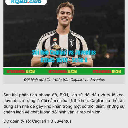
Đội hình dự kiến trước trận Cagliari vs Juventus
Sau khi phân tích phong độ, BXH, lịch sử đối đầu và tỷ lệ kèo,
Juventus rõ ràng là đội nắm nhiều lợi thế hơn. Cagliari có thể tận
dụng sân nhà để gây khó khăn trong một số thời điểm, nhưng sự
chênh lệch về chất lượng đội hình vẫn là rào cản lớn.
Dự đoán tỷ số: Cagliari 1-3 Juventus