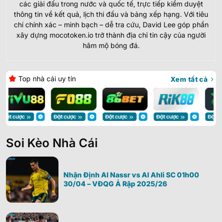
các giải đấu trong nước và quốc tế, trực tiếp kiểm duyệt
thông tin về kết quả, lịch thi đấu và bảng xếp hạng. Với tiêu
chí chính xác – minh bạch – dễ tra cứu, David Lee góp phần
xây dựng mocotoken.io trở thành địa chỉ tin cậy của người
hâm mộ bóng đá.
Top nhà cái uy tín
Xem tất cả
Soi Kèo Nhà Cái
Nhận Định Al Nassr vs Al Ahli SC 01h00
30/04 – VĐQG Ả Rập 2025/26