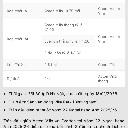
Chọn: Aston
Kèo châu Á
Aston Villa -0.75 trái
Villa
Aston Villa thắng tỷ lệ
1:1.65
Chọn: Aston
Kèo châu Âu
Everton thắng tỷ lệ 1:4.60
Villa
2 đội hòa tỷ lệ 1:3.60
Kèo Tài Xỉu
2.5 trái
Chọn: Tài
Aston Villa
Dự đoán
2-1
thắng
Thời gian: 23h30 (giờ Hà Nội), chủ nhật, ngày 18/01/2026.
Địa điểm: Sân vận động Villa Park (Birmingham).
Trận đấu diễn ra thuộc vòng 22 Ngoại hạng Anh 2025/26
Trận đấu giữa Aston Villa và Everton tại vòng 22 Ngoại hạng
Anh 2025/26 diễn ra trong bối cảnh 2 đội có sự chênh lệch rõ