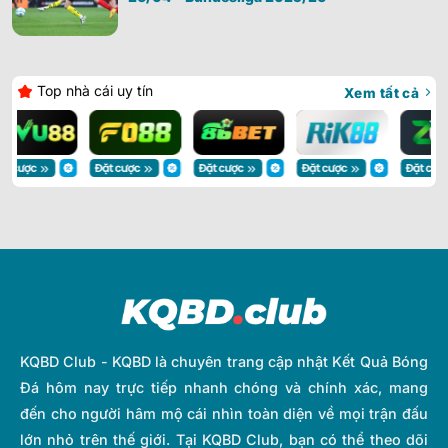
Top nhà cái uy tín
Xem tất cả
KQBD Club - KQBD là chuyên trang cập nhật Kết Quả Bóng
Đá hôm nay trực tiếp nhanh chóng và chính xác, mang
đến cho người hâm mộ cái nhìn toàn diện về mọi trận đấu
lớn nhỏ trên thế giới. Tại KQBD Club, bạn có thể theo dõi