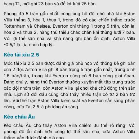
hạng 12, mới ghi 23 bàn và để lọt lưới 25 bàn.
Phong độ 5 trận gần nhất cũng ủng hộ đội chủ nhà khi Aston
Villa thắng 3, hòa 1, thua 1, trong đó có các chiến thắng trước
Tottenham và Chelsea. Everton chỉ thắng 1 trong 5 trận, còn lại
hòa 2 và thua 2, hàng thủ thiếu chắc chắn khi thủng lưới 7 bàn.
Với lợi thế sân nhà và khả năng ghi bàn ổn định, Aston Villa
-0.5/1 là lựa chọn hợp lý.
Kèo tài xỉu 2.5
Mốc tài xỉu 2.5 bàn được đánh giá phù hợp với thống kê ghi bàn
của 2 đội. Aston Villa ghi 8 bàn trong 5 trận gần nhất, trung bình
1.6 bàn/trận, trong khi Everton cũng có 6 bàn cùng giai đoạn.
Đáng chú ý, hàng thủ Everton thường xuyên mất tập trung trước
các đội nhóm trên, còn Aston Villa lại chơi khá chủ động trên sân
nhà. Lịch sử đối đầu cũng cho thấy nhiều trận có từ 2 bàn trở
lên. Với thế trận Aston Villa kiểm soát và Everton sẵn sàng phản
công, cửa Tài 2.5 là phương án sáng.
Kèo châu Âu
Kèo châu Âu cho thấy Aston Villa chiếm ưu thế rõ ràng. Với
phong độ ổn định hơn cùng lợi thế sân nhà, cửa Aston Villa
thắng vẫn được đánh giá cao.