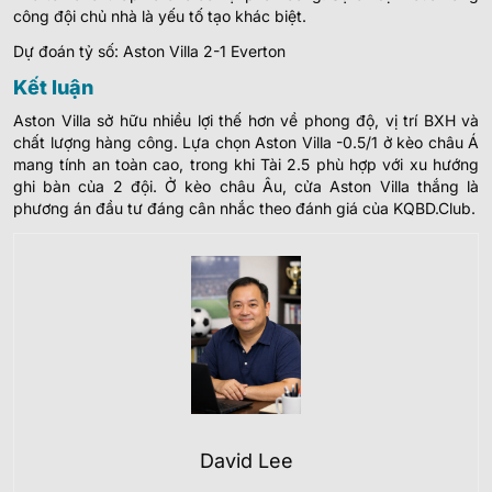
công đội chủ nhà là yếu tố tạo khác biệt.
Dự đoán tỷ số: Aston Villa 2-1 Everton
Kết luận
Aston Villa sở hữu nhiều lợi thế hơn về phong độ, vị trí BXH và
chất lượng hàng công. Lựa chọn Aston Villa -0.5/1 ở kèo châu Á
mang tính an toàn cao, trong khi Tài 2.5 phù hợp với xu hướng
ghi bàn của 2 đội. Ở kèo châu Âu, cửa Aston Villa thắng là
phương án đầu tư đáng cân nhắc theo đánh giá của KQBD.Club.
David Lee