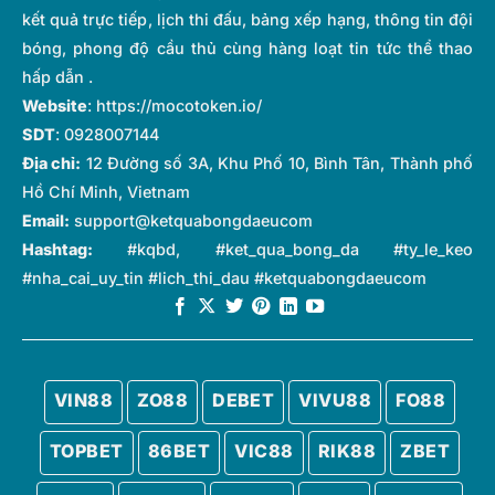
kết quả trực tiếp, lịch thi đấu, bảng xếp hạng, thông tin đội
bóng, phong độ cầu thủ cùng hàng loạt tin tức thể thao
hấp dẫn .
Website
:
https://mocotoken.io/
SDT
: 0928007144
Địa chỉ:
12 Đường số 3A, Khu Phố 10, Bình Tân, Thành phố
Hồ Chí Minh, Vietnam
Email:
support@ketquabongdaeucom
Hashtag:
#kqbd, #ket_qua_bong_da #ty_le_keo
#nha_cai_uy_tin #lich_thi_dau #ketquabongdaeucom
VIN88
ZO88
DEBET
VIVU88
FO88
TOPBET
86BET
VIC88
RIK88
ZBET