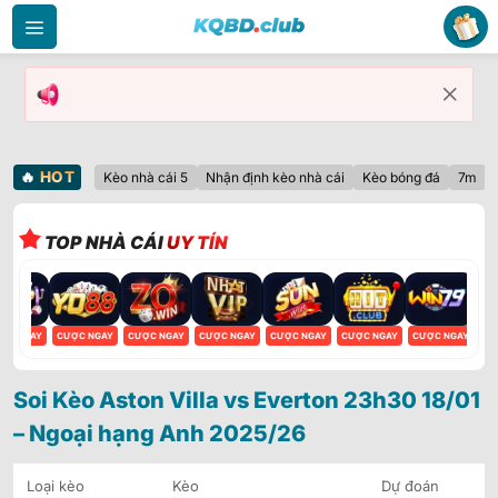
Bỏ
qua
nội
dung
🔥
HOT
Kèo nhà cái 5
Nhận định kèo nhà cái
Kèo bóng đá
7m
TOP NHÀ CÁI
UY TÍN
ỢC NGAY
CƯỢC NGAY
CƯỢC NGAY
CƯỢC NGAY
CƯỢC NGAY
CƯỢC NGAY
CƯỢC NGAY
CƯ
Soi Kèo Aston Villa vs Everton 23h30 18/01
– Ngoại hạng Anh 2025/26
Loại kèo
Kèo
Dự đoán