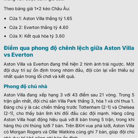
Theo bảng giá 1×2 kèo Châu Âu:
Cửa 1: Aston Villa thắng tỷ 1.65
Cửa 2: Everton thắng tỷ 4.60
Cửa X: Kết quả hòa tỷ 3.60
Điểm qua phong độ chênh lệch giữa Aston Villa
vs Everton
Aston Villa và Everton đang thể hiện 2 hình ảnh trái ngược. Một
đội duy trì sự ổn định trong nhóm đầu, đội còn lại vẫn thiếu sự
nhất quán trong lối chơi và kết quả.
Phong độ chủ nhà
Aston Villa đang xếp hạng 3 với 43 điểm sau 21 vòng. Trong 5
trận gần nhất, đội chủ sân Villa Park thắng 3, hòa 1 và chỉ thua 1.
Đáng chú ý là các chiến thắng trước Tottenham (2-1) và Chelsea
(2-1), cho thấy bản lĩnh khi đối đầu các đội mạnh. Hàng công
Aston Villa hoạt động hiệu quả với 8 bàn trong 5 trận, trong khi
hàng thủ chỉ thủng lưới 7 bàn. Trên BXH vua phá lưới, Aston Villa
có Morgan Rogers và Ollie Watkins cùng ghi 7 bàn, giúp đội chủ
nhà duy trì khả năng ghi bàn ổn định.