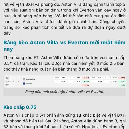
rệt về vị trí BXH và phong độ. Aston Villa đang cạnh tranh top 3
với hiệu suất ghi bàn ổn định, trong khi Everton vẫn loay hoay ở
nửa dưới bảng xếp hạng. Với lợi thế sân nhà cùng sự ổn định
cao hơn, Aston Villa được đánh giá nhỉnh hơn. Cùng chuyên
trang soi kèo phân tích chi tiết và đưa ra dự đoán ngay dưới
đây.
Bảng kèo Aston Villa vs Everton mới nhất hôm
nay
Theo bảng kèo FT, Aston Villa được xếp cửa trên với mức chấp
0.5/1 cả trận. Kèo tài xỉu được nhà cái niêm yết ở mốc 2.5 bàn,
cho thấy khả năng xuất hiện bàn thắng ở mức vừa phải.
Bảng kèo mới nhất trận Aston Villa vs Everton
Kèo chấp 0.75
Aston Villa chấp 0.5/1 phản ánh đúng sự khác biệt về vị trí BXH
và phong độ hiện tại. Sau 21 vòng, Aston Villa đứng hạng 3, ghi
33 bàn và thủng lưới 24 bàn, hiệu số +9. Ngược lại, Everton xếp