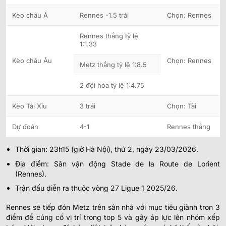
Kèo châu Á
Rennes -1.5 trái
Chọn: Rennes
Rennes thắng tỷ lệ
1:1.33
Kèo châu Âu
Chọn: Rennes
Metz thắng tỷ lệ 1:8.5
2 đội hòa tỷ lệ 1:4.75
Kèo Tài Xỉu
3 trái
Chọn: Tài
Dự đoán
4-1
Rennes thắng
Thời gian: 23h15 (giờ Hà Nội), thứ 2, ngày 23/03/2026.
Địa điểm: Sân vận động Stade de la Route de Lorient
(Rennes).
Trận đấu diễn ra thuộc vòng 27 Ligue 1 2025/26.
Rennes sẽ tiếp đón Metz trên sân nhà với mục tiêu giành trọn 3
điểm để củng cố vị trí trong top 5 và gây áp lực lên nhóm xếp