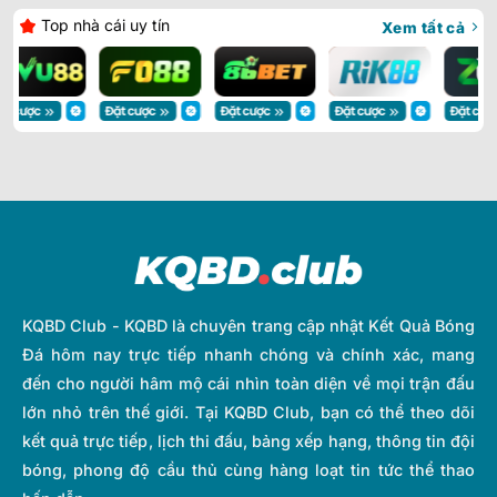
Top nhà cái uy tín
Xem tất cả
KQBD Club - KQBD là chuyên trang cập nhật Kết Quả Bóng
Đá hôm nay trực tiếp nhanh chóng và chính xác, mang
đến cho người hâm mộ cái nhìn toàn diện về mọi trận đấu
lớn nhỏ trên thế giới. Tại KQBD Club, bạn có thể theo dõi
kết quả trực tiếp, lịch thi đấu, bảng xếp hạng, thông tin đội
bóng, phong độ cầu thủ cùng hàng loạt tin tức thể thao