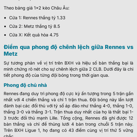
Theo bảng giá 1×2 kèo Châu Âu:
Cửa 1: Rennes thắng tỷ 1.33
Cửa 2: Metz thắng tỷ 8.5
Cửa X: Kết quả hòa 4.75
Điểm qua phong độ chênh lệch giữa Rennes vs
Metz
Sự tương phản về vị trí trên BXH và hiệu số bàn thắng bại là
minh chứng rõ nét cho sự chênh lệch giữa 2 CLB. Dưới đây là chi
tiết phong độ của từng đội bóng trong thời gian qua.
Phong độ chủ nhà
Rennes đang duy trì phong độ cực kỳ ấn tượng trong 5 trận gần
nhất với 4 chiến thắng và chỉ 1 trận thua. Đội bóng này lần lượt
đánh bại các đối thủ với tỷ số áp đảo như thắng 4-0, thắng 1-0,
thắng 3-0 và thắng 3-1. Trận thua duy nhất của họ là thất bại 1-
3 trước đối thủ mạnh Lille. Tổng cộng, Rennes đã ghi được 12
bàn thắng và chỉ để thủng lưới 4 bàn trong chuỗi 5 trận này.
Trên BXH Ligue 1, họ đang có 43 điểm cùng vị trí thứ 5 vững
chắc.