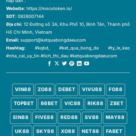
hấp dẫn .
Website
:
https://mocotoken.io/
SDT
: 0928007144
Địa chỉ:
12 Đường số 3A, Khu Phố 10, Bình Tân, Thành phố
Hồ Chí Minh, Vietnam
Email:
support@ketquabongdaeucom
Hashtag:
#kqbd, #ket_qua_bong_da #ty_le_keo
#nha_cai_uy_tin #lich_thi_dau #ketquabongdaeucom
VIN88
ZO88
DEBET
VIVU88
FO88
TOPBET
86BET
VIC88
RIK88
ZBET
SIN88
FIVE88
RED88
SV88
MAY88
UK88
SKY88
XO88
NET88
FABET