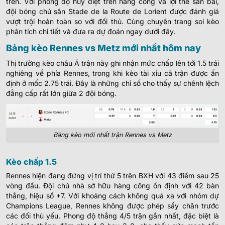
trên. Với phong độ hủy diệt trên hàng công và lợi thế sân bãi,
đội bóng chủ sân Stade de la Route de Lorient được đánh giá
vượt trội hoàn toàn so với đối thủ. Cùng chuyên trang soi kèo
phân tích chi tiết và đưa ra dự đoán ngay dưới đây.
Bảng kèo Rennes vs Metz mới nhất hôm nay
Thị trường kèo châu Á trận này ghi nhận mức chấp lên tới 1.5 trái
nghiêng về phía Rennes, trong khi kèo tài xỉu cả trận được ấn
định ở mốc 2.75 trái. Đây là những chỉ số cho thấy sự chênh lệch
đẳng cấp rất lớn giữa 2 đội bóng.
Bảng kèo mới nhất trận Rennes vs Metz
Kèo chấp
1.5
Rennes hiện đang đứng vị trí thứ 5 trên BXH với 43 điểm sau 25
vòng đấu. Đội chủ nhà sở hữu hàng công ổn định với 42 bàn
thắng, hiệu số +7. Với khoảng cách không quá xa với nhóm dự
Champions League, Rennes không được phép sẩy chân trước
các đối thủ yếu. Phong độ thắng 4/5 trận gần nhất, đặc biệt là