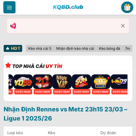
Bỏ
qua
nội
dung
🔥
HOT
Kèo nhà cái 5
Nhận định kèo nhà cái
Kèo bóng đá
7m
TOP NHÀ CÁI
UY TÍN
ỢC NGAY
CƯỢC NGAY
CƯỢC NGAY
CƯỢC NGAY
CƯỢC NGAY
CƯỢC NGAY
CƯỢC NGAY
CƯ
Nhận Định Rennes vs Metz 23h15 23/03 –
Ligue 1 2025/26
Loại kèo
Kèo
Dự đoán