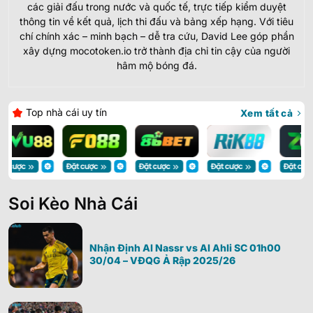
các giải đấu trong nước và quốc tế, trực tiếp kiểm duyệt
thông tin về kết quả, lịch thi đấu và bảng xếp hạng. Với tiêu
chí chính xác – minh bạch – dễ tra cứu, David Lee góp phần
xây dựng mocotoken.io trở thành địa chỉ tin cậy của người
hâm mộ bóng đá.
Top nhà cái uy tín
Xem tất cả
Soi Kèo Nhà Cái
Nhận Định Al Nassr vs Al Ahli SC 01h00
30/04 – VĐQG Ả Rập 2025/26