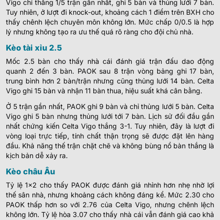
Vigo chỉ thắng 1/5 trận gần nhất, ghi 5 bàn và thủng lưới 7 bàn.
Tuy nhiên, ở lượt đi knock-out, khoảng cách 1 điểm trên BXH cho
thấy chênh lệch chuyên môn không lớn. Mức chấp 0/0.5 là hợp
lý nhưng không tạo ra ưu thế quá rõ ràng cho đội chủ nhà.
Kèo tài xỉu 2.5
Mốc 2.5 bàn cho thấy nhà cái đánh giá trận đấu dao động
quanh 2 đến 3 bàn. PAOK sau 8 trận vòng bảng ghi 17 bàn,
trung bình hơn 2 bàn/trận nhưng cũng thủng lưới 14 bàn. Celta
Vigo ghi 15 bàn và nhận 11 bàn thua, hiệu suất khá cân bằng.
Ở 5 trận gần nhất, PAOK ghi 9 bàn và chỉ thủng lưới 5 bàn. Celta
Vigo ghi 5 bàn nhưng thủng lưới tới 7 bàn. Lịch sử đối đầu gần
nhất chứng kiến Celta Vigo thắng 3-1. Tuy nhiên, đây là lượt đi
vòng loại trực tiếp, tính chất thận trọng sẽ được đặt lên hàng
đầu. Khả năng thế trận chặt chẽ và không bùng nổ bàn thắng là
kịch bản dễ xảy ra.
Kèo châu Âu
Tỷ lệ 1×2 cho thấy PAOK được đánh giá nhỉnh hơn nhẹ nhờ lợi
thế sân nhà, nhưng khoảng cách không đáng kể. Mức 2.30 cho
PAOK thấp hơn so với 2.76 của Celta Vigo, nhưng chênh lệch
không lớn. Tỷ lệ hòa 3.07 cho thấy nhà cái vẫn đánh giá cao khả