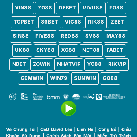
VIN88
ZO88
DEBET
VIVU88
FO88
TOPBET
86BET
VIC88
RIK88
ZBET
SIN88
FIVE88
RED88
SV88
MAY88
UK88
SKY88
XO88
NET88
FABET
NBET
ZOWIN
NHATVIP
YO88
RIKVIP
GEMWIN
WIN79
SUNWIN
GO88
Về Chúng Tôi
|
CEO David Lee
|
Liên Hệ
|
Công Bố
|
Điều
Khoản Sử Dụng
|
Chính Sách Bảo Mật
|
Miễn Trừ Trách