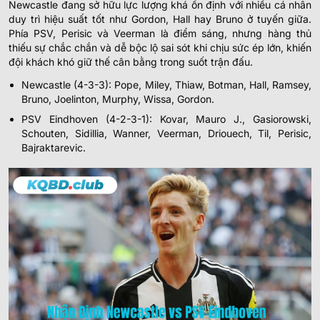
Newcastle đang sở hữu lực lượng khá ổn định với nhiều cá nhân
duy trì hiệu suất tốt như Gordon, Hall hay Bruno ở tuyến giữa.
Phía PSV, Perisic và Veerman là điểm sáng, nhưng hàng thủ
thiếu sự chắc chắn và dễ bộc lộ sai sót khi chịu sức ép lớn, khiến
đội khách khó giữ thế cân bằng trong suốt trận đấu.
Newcastle (4-3-3): Pope, Miley, Thiaw, Botman, Hall, Ramsey,
Bruno, Joelinton, Murphy, Wissa, Gordon.
PSV Eindhoven (4-2-3-1): Kovar, Mauro J., Gasiorowski,
Schouten, Sidillia, Wanner, Veerman, Driouech, Til, Perisic,
Bajraktarevic.