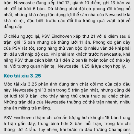
trận, Newcastle đang xếp thứ 12, giành 10 điểm, ghi 13 bàn và
chỉ để lọt lưới 6 bàn. Dù không phải đội có phong độ bùng nổ
nhất, nhưng khả năng tận dụng lợi thế sân nhà của Newcastle là
khá rõ rệt, đặc biệt trước các đối thủ không quá vượt trội về
đẳng cấp.
Ở chiều ngược lại, PSV Eindhoven xếp thứ 21 với 8 điểm sau 6
trận, ghi 15 bàn nhưng để thủng lưới 11 lần. Phong độ gần đây
của PSV rất tốt, song hàng thủ vẫn bộc lộ nhiều vấn đề khi phải
thi đấu với nhịp độ cao. Khi phải làm khách trước Newcastle, khả
năng PSV thua cách biệt từ 1 đến 2 bàn là hoàn toàn có thể xảy
ra. Với tương quan hiện tại, Newcastle -1.25 là lựa chọn hợp lý.
Kèo tài xỉu 3.25
Mốc tài xỉu 3.25 phản ánh đúng tính chất cởi mở của cặp đấu
này. Newcastle ghi 13 bàn trong 5 trận gần nhất, nhưng cũng để
lọt lưới tới 9 bàn, cho thấy hàng thủ chưa thực sự chắc chắn.
Những trận đấu của Newcastle thường có thế trận nhanh, nhiều
pha ăn miếng trả miếng.
PSV Eindhoven thậm chí còn ấn tượng hơn khi ghi 16 bàn trong
5 trận gần đây, trung bình hơn 3 bàn mỗi trận, trong khi chỉ
thủng lưới 4 lần. Tuy nhiên, khi bước ra đấu trường Champions