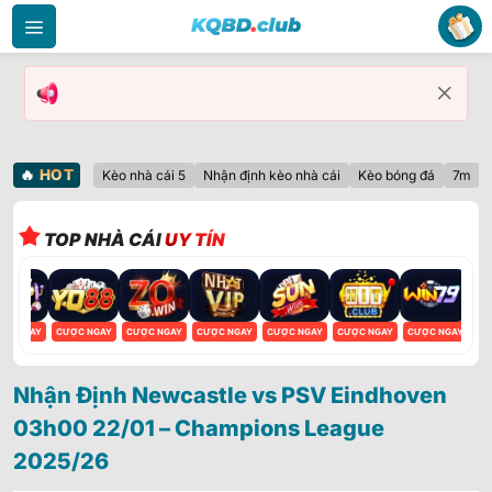
Bỏ
qua
nội
dung
🔥
HOT
Kèo nhà cái 5
Nhận định kèo nhà cái
Kèo bóng đá
7m
TOP NHÀ CÁI
UY TÍN
ỢC NGAY
CƯỢC NGAY
CƯỢC NGAY
CƯỢC NGAY
CƯỢC NGAY
CƯỢC NGAY
CƯỢC NGAY
CƯ
Nhận Định Newcastle vs PSV Eindhoven
03h00 22/01 – Champions League
2025/26