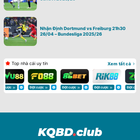
Nhận Định Dortmund vs Freiburg 21h30
26/04 – Bundesliga 2025/26
Top nhà cái uy tín
Xem tất cả