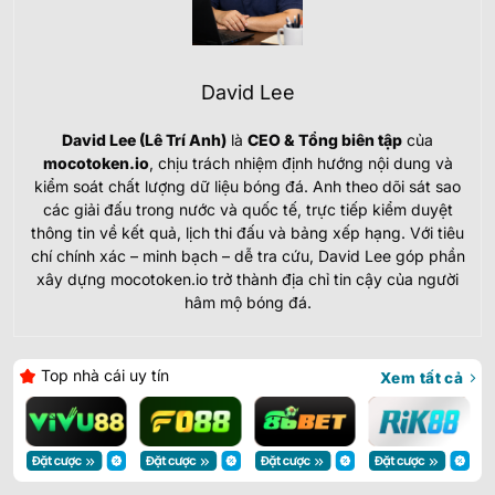
David Lee
David Lee (Lê Trí Anh)
là
CEO & Tổng biên tập
của
mocotoken.io
, chịu trách nhiệm định hướng nội dung và
kiểm soát chất lượng dữ liệu bóng đá. Anh theo dõi sát sao
các giải đấu trong nước và quốc tế, trực tiếp kiểm duyệt
thông tin về kết quả, lịch thi đấu và bảng xếp hạng. Với tiêu
chí chính xác – minh bạch – dễ tra cứu, David Lee góp phần
xây dựng mocotoken.io trở thành địa chỉ tin cậy của người
hâm mộ bóng đá.
Top nhà cái uy tín
Xem tất cả