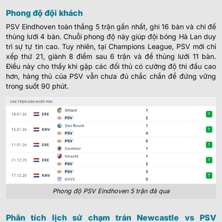
Phong độ đội khách
PSV Eindhoven toàn thắng 5 trận gần nhất, ghi 16 bàn và chỉ để
thủng lưới 4 bàn. Chuỗi phong độ này giúp đội bóng Hà Lan duy
trì sự tự tin cao. Tuy nhiên, tại Champions League, PSV mới chỉ
xếp thứ 21, giành 8 điểm sau 6 trận và để thủng lưới 11 bàn.
Điều này cho thấy khi gặp các đối thủ có cường độ thi đấu cao
hơn, hàng thủ của PSV vẫn chưa đủ chắc chắn để đứng vững
trong suốt 90 phút.
Phong độ PSV Eindhoven 5 trận đã qua
Phân tích lịch sử chạm trán Newcastle vs PSV