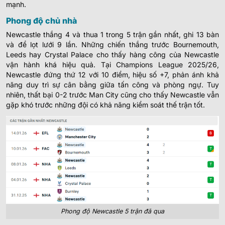
mạnh.
Phong độ chủ nhà
Newcastle thắng 4 và thua 1 trong 5 trận gần nhất, ghi 13 bàn
và để lọt lưới 9 lần. Những chiến thắng trước Bournemouth,
Leeds hay Crystal Palace cho thấy hàng công của Newcastle
vận hành khá hiệu quả. Tại Champions League 2025/26,
Newcastle đứng thứ 12 với 10 điểm, hiệu số +7, phản ánh khả
năng duy trì sự cân bằng giữa tấn công và phòng ngự. Tuy
nhiên, thất bại 0-2 trước Man City cũng cho thấy Newcastle vẫn
gặp khó trước những đội có khả năng kiểm soát thế trận tốt.
Phong độ Newcastle 5 trận đã qua