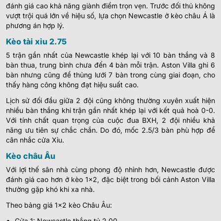
đánh giá cao khả năng giành điểm trọn vẹn. Trước đối thủ không
vượt trội quá lớn về hiệu số, lựa chọn Newcastle ở kèo châu Á là
phương án hợp lý.
Kèo tài xỉu 2.75
5 trận gần nhất của Newcastle khép lại với 10 bàn thắng và 8
bàn thua, trung bình chưa đến 4 bàn mỗi trận. Aston Villa ghi 6
bàn nhưng cũng để thủng lưới 7 bàn trong cùng giai đoạn, cho
thấy hàng công không đạt hiệu suất cao.
Lịch sử đối đầu giữa 2 đội cũng không thường xuyên xuất hiện
nhiều bàn thắng khi trận gần nhất khép lại với kết quả hoà 0-0.
Với tính chất quan trọng của cuộc đua BXH, 2 đội nhiều khả
năng ưu tiên sự chắc chắn. Do đó, mốc 2.5/3 bàn phù hợp để
cân nhắc cửa Xỉu.
Kèo châu Âu
Với lợi thế sân nhà cùng phong độ nhỉnh hơn, Newcastle được
đánh giá cao hơn ở kèo 1×2, đặc biệt trong bối cảnh Aston Villa
thường gặp khó khi xa nhà.
Theo bảng giá 1×2 kèo Châu Âu:
Cửa 1: Newcastle thắng tỷ 2.00