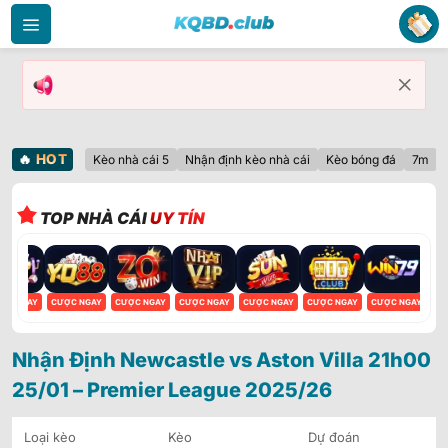
Bỏ
qua
nội
dung
🔥
HOT
Kèo nhà cái 5
Nhận định kèo nhà cái
Kèo bóng đá
7m
TOP NHÀ CÁI
UY TÍN
ỢC NGAY
CƯỢC NGAY
CƯỢC NGAY
CƯỢC NGAY
CƯỢC NGAY
CƯỢC NGAY
CƯỢC NGAY
CƯ
Nhận Định Newcastle vs Aston Villa 21h00
25/01 – Premier League 2025/26
Loại kèo
Kèo
Dự đoán