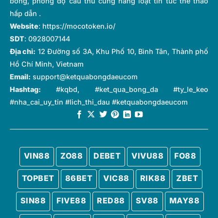
bóng, phong độ cầu thủ cùng hàng loạt tin tức thể thao
hấp dẫn .
Website
:
https://mocotoken.io/
SDT
: 0928007144
Địa chỉ:
12 Đường số 3A, Khu Phố 10, Bình Tân, Thành phố
Hồ Chí Minh, Vietnam
Email:
support@ketquabongdaeucom
Hashtag:
#kqbd, #ket_qua_bong_da #ty_le_keo
#nha_cai_uy_tin #lich_thi_dau #ketquabongdaeucom
VIN88
ZO88
DEBET
VIVU88
FO88
TOPBET
86BET
VIC88
RIK88
ZBET
SIN88
FIVE88
RED88
SV88
MAY88