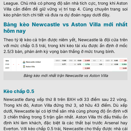
League. Chủ nhà có phong độ sân nhà tích cực, trong khi Aston
Villa cần điểm để giữ vững vị trí top 4. Cùng chuyên trang soi
kèo phân tích chi tiết và đưa ra dự đoán ngay dưới đây.
Bảng kèo Newcastle vs Aston Villa mới nhất
hôm nay
Theo tỷ lệ kèo cả trận được niêm yết, Newcastle là đội cửa trên
với mức chấp 0.5 trái, trong khi kèo tài xỉu được ấn định ở mốc
2.5/3 bàn, phản ánh kỳ vọng bàn thắng ở mức trung bình.
Bảng kèo mới nhất trận Newcastle vs Aston Villa
Kèo chấp 0.5
Newcastle đang xếp thứ 8 trên BXH với 33 điểm sau 22 vòng.
Trong khi đó, Aston Villa đứng thứ 3, sở hữu 43 điểm. Dù xếp
dưới, Newcastle lại có lợi thế sân nhà cùng phong độ ổn định với
3 chiến thắng trong 5 trận gần nhất. Aston Villa thi đấu thiếu ổn
định khi làm khách, đặc biệt là các thất bại trước Arsenal hay
Everton. Với kèo chấp 0.5 trái, Newcastle cho thấy được nhà cái