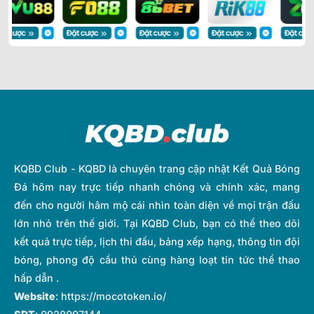
KQBD Club - KQBD là chuyên trang cập nhật Kết Quả Bóng
Đá hôm nay trực tiếp nhanh chóng và chính xác, mang
đến cho người hâm mộ cái nhìn toàn diện về mọi trận đấu
lớn nhỏ trên thế giới. Tại KQBD Club, bạn có thể theo dõi
kết quả trực tiếp, lịch thi đấu, bảng xếp hạng, thông tin đội
bóng, phong độ cầu thủ cùng hàng loạt tin tức thể thao
hấp dẫn .
Website
:
https://mocotoken.io/