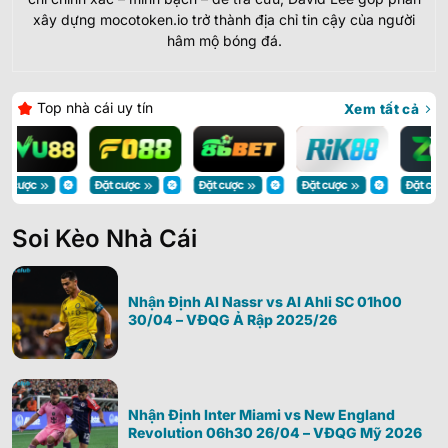
xây dựng mocotoken.io trở thành địa chỉ tin cậy của người
hâm mộ bóng đá.
Top nhà cái uy tín
Xem tất cả
Soi Kèo Nhà Cái
Nhận Định Al Nassr vs Al Ahli SC 01h00
30/04 – VĐQG Ả Rập 2025/26
Nhận Định Inter Miami vs New England
Revolution 06h30 26/04 – VĐQG Mỹ 2026