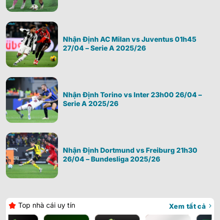
Nhận Định AC Milan vs Juventus 01h45
27/04 – Serie A 2025/26
Nhận Định Torino vs Inter 23h00 26/04 –
Serie A 2025/26
Nhận Định Dortmund vs Freiburg 21h30
26/04 – Bundesliga 2025/26
Top nhà cái uy tín
Xem tất cả