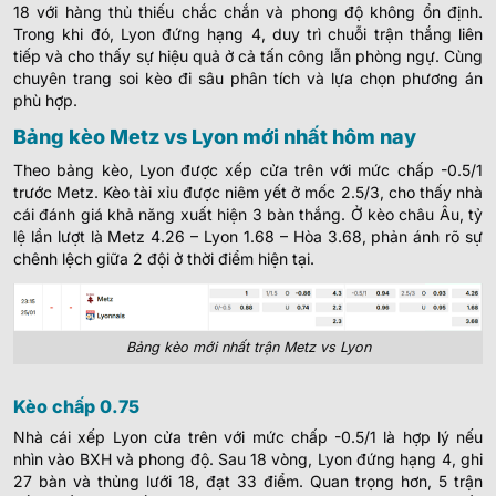
18 với hàng thủ thiếu chắc chắn và phong độ không ổn định.
Trong khi đó, Lyon đứng hạng 4, duy trì chuỗi trận thắng liên
tiếp và cho thấy sự hiệu quả ở cả tấn công lẫn phòng ngự. Cùng
chuyên trang soi kèo đi sâu phân tích và lựa chọn phương án
phù hợp.
Bảng kèo Metz vs Lyon mới nhất hôm nay
Theo bảng kèo, Lyon được xếp cửa trên với mức chấp -0.5/1
trước Metz. Kèo tài xỉu được niêm yết ở mốc 2.5/3, cho thấy nhà
cái đánh giá khả năng xuất hiện 3 bàn thắng. Ở kèo châu Âu, tỷ
lệ lần lượt là Metz 4.26 – Lyon 1.68 – Hòa 3.68, phản ánh rõ sự
chênh lệch giữa 2 đội ở thời điểm hiện tại.
Bảng kèo mới nhất trận Metz vs Lyon
Kèo chấp 0.75
Nhà cái xếp Lyon cửa trên với mức chấp -0.5/1 là hợp lý nếu
nhìn vào BXH và phong độ. Sau 18 vòng, Lyon đứng hạng 4, ghi
27 bàn và thủng lưới 18, đạt 33 điểm. Quan trọng hơn, 5 trận