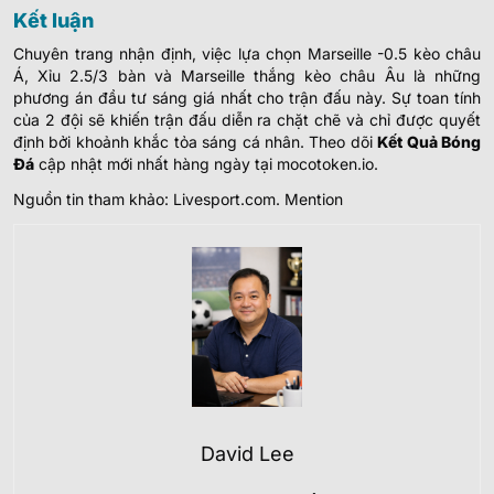
Kết luận
Chuyên trang nhận định, việc lựa chọn Marseille -0.5 kèo châu
Á, Xỉu 2.5/3 bàn và Marseille thắng kèo châu Âu là những
phương án đầu tư sáng giá nhất cho trận đấu này. Sự toan tính
của 2 đội sẽ khiến trận đấu diễn ra chặt chẽ và chỉ được quyết
định bởi khoảnh khắc tỏa sáng cá nhân. Theo dõi
Kết Quả Bóng
Đá
cập nhật mới nhất hàng ngày tại mocotoken.io.
Nguồn tin tham khảo: Livesport.com. Mention
David Lee