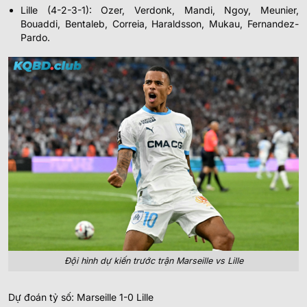
Lille (4-2-3-1): Ozer, Verdonk, Mandi, Ngoy, Meunier,
Bouaddi, Bentaleb, Correia, Haraldsson, Mukau, Fernandez-
Pardo.
Đội hình dự kiến trước trận Marseille vs Lille
Dự đoán tỷ số: Marseille 1-0 Lille