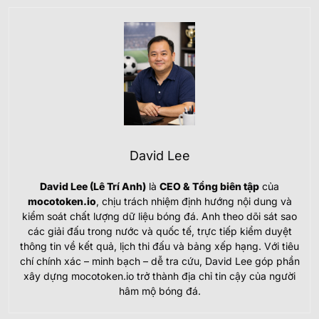
David Lee
David Lee (Lê Trí Anh)
là
CEO & Tổng biên tập
của
mocotoken.io
, chịu trách nhiệm định hướng nội dung và
kiểm soát chất lượng dữ liệu bóng đá. Anh theo dõi sát sao
các giải đấu trong nước và quốc tế, trực tiếp kiểm duyệt
thông tin về kết quả, lịch thi đấu và bảng xếp hạng. Với tiêu
chí chính xác – minh bạch – dễ tra cứu, David Lee góp phần
xây dựng mocotoken.io trở thành địa chỉ tin cậy của người
hâm mộ bóng đá.