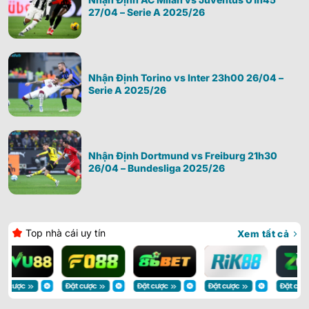
27/04 – Serie A 2025/26
Nhận Định Torino vs Inter 23h00 26/04 –
Serie A 2025/26
Nhận Định Dortmund vs Freiburg 21h30
26/04 – Bundesliga 2025/26
Top nhà cái uy tín
Xem tất cả