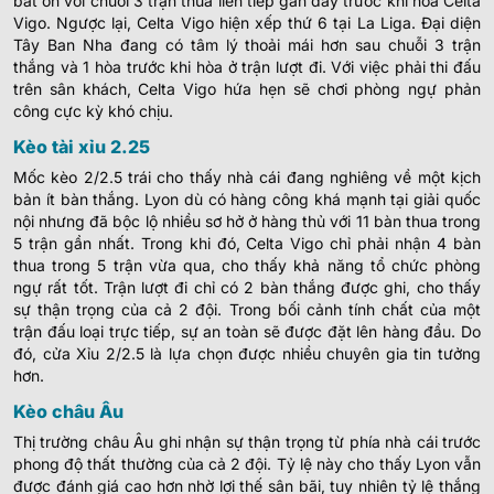
bất ổn với chuỗi 3 trận thua liên tiếp gần đây trước khi hòa Celta
Vigo. Ngược lại, Celta Vigo hiện xếp thứ 6 tại La Liga. Đại diện
Tây Ban Nha đang có tâm lý thoải mái hơn sau chuỗi 3 trận
thắng và 1 hòa trước khi hòa ở trận lượt đi. Với việc phải thi đấu
trên sân khách, Celta Vigo hứa hẹn sẽ chơi phòng ngự phản
công cực kỳ khó chịu.
Kèo tài xỉu
2.25
Mốc kèo 2/2.5 trái cho thấy nhà cái đang nghiêng về một kịch
bản ít bàn thắng. Lyon dù có hàng công khá mạnh tại giải quốc
nội nhưng đã bộc lộ nhiều sơ hở ở hàng thủ với 11 bàn thua trong
5 trận gần nhất. Trong khi đó, Celta Vigo chỉ phải nhận 4 bàn
thua trong 5 trận vừa qua, cho thấy khả năng tổ chức phòng
ngự rất tốt. Trận lượt đi chỉ có 2 bàn thắng được ghi, cho thấy
sự thận trọng của cả 2 đội. Trong bối cảnh tính chất của một
trận đấu loại trực tiếp, sự an toàn sẽ được đặt lên hàng đầu. Do
đó, cửa Xỉu 2/2.5 là lựa chọn được nhiều chuyên gia tin tưởng
hơn.
Kèo châu Âu
Thị trường châu Âu ghi nhận sự thận trọng từ phía nhà cái trước
phong độ thất thường của cả 2 đội. Tỷ lệ này cho thấy Lyon vẫn
được đánh giá cao hơn nhờ lợi thế sân bãi, tuy nhiên tỷ lệ thắng