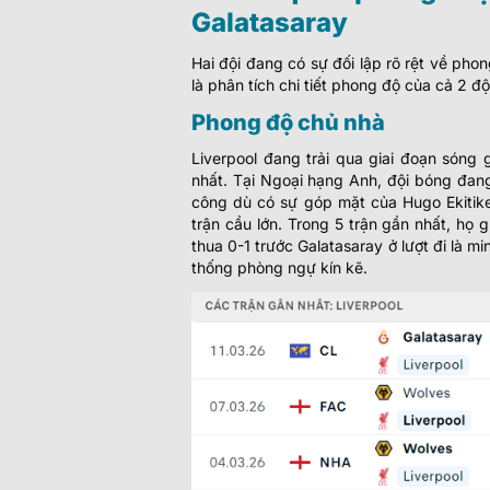
Galatasaray
Hai đội đang có sự đối lập rõ rệt về ph
là phân tích chi tiết phong độ của cả 2 độ
Phong độ chủ nhà
Liverpool đang trải qua giai đoạn sóng 
nhất. Tại Ngoại hạng Anh, đội bóng đang 
công dù có sự góp mặt của Hugo Ekitike
trận cầu lớn. Trong 5 trận gần nhất, họ
thua 0-1 trước Galatasaray ở lượt đi là 
thống phòng ngự kín kẽ.