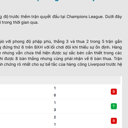
ong độ trước thềm trận quyết đấu tại Champions League. Dưới đây
i trong thời gian qua.
gió với phong độ phập phù, thắng 3 và thua 2 trong 5 trận gần
đứng thứ 6 trên BXH với lối chơi đôi khi thiếu sự ổn định. Hàng
 nhưng vẫn chưa thể hiện được sự sắc bén cần thiết trong các
 ghi được 8 bàn thắng nhưng cũng phải nhận về 6 bàn thua. Trận
minh chứng rõ nhất cho sự bế tắc của hàng công Liverpool trước hệ