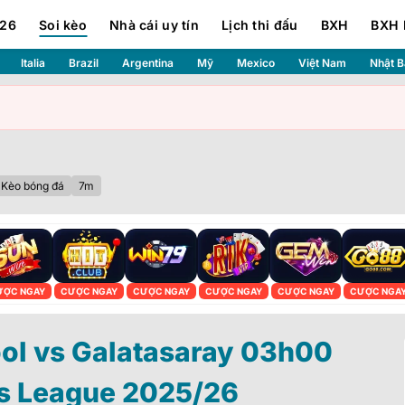
026
Soi kèo
Nhà cái uy tín
Lịch thi đấu
BXH
BXH 
Italia
Brazil
Argentina
Mỹ
Mexico
Việt Nam
Nhật B
Kèo bóng đá
7m
ƯỢC NGAY
CƯỢC NGAY
CƯỢC NGAY
CƯỢC NGAY
CƯỢC NGAY
CƯỢC NGA
ol vs Galatasaray 03h00
s League 2025/26