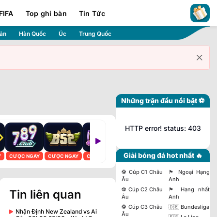
FIFA
Top ghi bàn
Tin Tức
ản
Hàn Quốc
Úc
Trung Quốc
Những trận đấu nổi bật ⚽️
HTTP error! status: 403
Giải bóng đá hot nhất 🔥
Y
CƯỢC NGAY
CƯỢC NGAY
CƯỢC NGAY
CƯỢC NGAY
CƯỢC NGAY
CƯỢC
⚽️ Cúp C1 Châu
🏴󠁧󠁢󠁥󠁮󠁧󠁿 Ngoại Hạng
Âu
Anh
⚽️ Cúp C2 Châu
🏴󠁧󠁢󠁥󠁮󠁧󠁿 Hạng nhất
Tin liên quan
Âu
Anh
⚽️ Cúp C3 Châu
🇩🇪 Bundesliga
Nhận Định New Zealand vs Ai
Âu