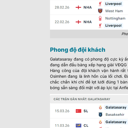
Pho
Phong độ đội khách
Galatasaray đang có phong độ cực kỳ ấn 
đang dẫn đầu bảng xếp hạng giải VĐQG T
Hàng công của đội khách vận hành rất tr
Osimhen đang là linh hồn của lối chơi. 
chắc chắn khi chỉ để lọt lưới đúng 1 bà
bóng sẵn sàng đối mặt với áp lực tại Anfie