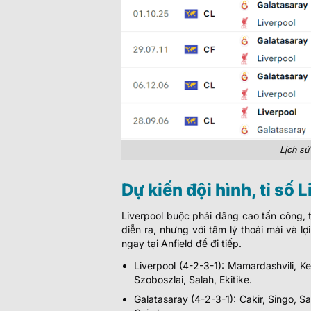
Lịch sử
Dự kiến đội hình, tỉ số
Liverpool buộc phải dâng cao tấn công, t
diễn ra, nhưng với tâm lý thoải mái và l
ngay tại Anfield để đi tiếp.
Liverpool (4-2-3-1): Mamardashvili, Ke
Szoboszlai, Salah, Ekitike.
Galatasaray (4-2-3-1): Cakir, Singo, S