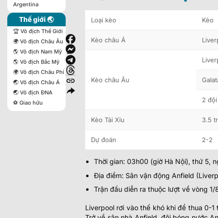
Argentina
Thế giới 🌏
Loại kèo
Kèo
🏆 Vô địch Thế Giới
Kèo châu Á
Liver
🌍️ Vô địch Châu Âu
🌎️️ Vô địch Nam Mỹ
Liver
🌎️ Vô địch Bắc Mỹ
🌍️️ Vô địch Châu Phi
Kèo châu Âu
Galat
🌏️️ Vô địch Châu Á
🌏️️ Vô địch ĐNA
2 đội
⚽️️️ Giao hữu
Kèo Tài Xỉu
3.5 tr
Dự đoán
2-2
Thời gian: 03h00 (giờ Hà Nội), thứ 5,
Địa điểm: Sân vận động Anfield (Liverp
Trận đấu diễn ra thuộc lượt về vòng 
Liverpool rơi vào thế khó khi để thua 0-
Trở về sân nhà Anfield, đội bóng nước An