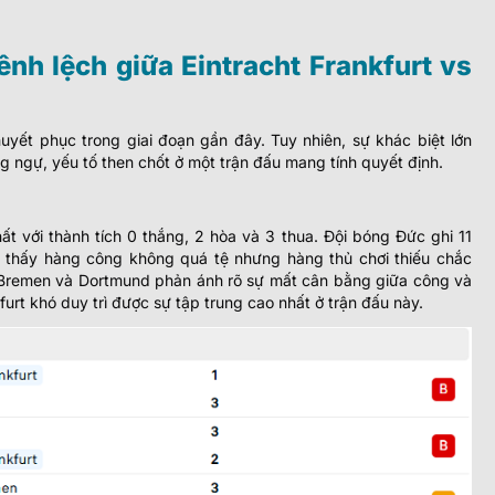
nh lệch giữa Eintracht Frankfurt vs
yết phục trong giai đoạn gần đây. Tuy nhiên, sự khác biệt lớn
 ngự, yếu tố then chốt ở một trận đấu mang tính quyết định.
nhất với thành tích 0 thắng, 2 hòa và 3 thua. Đội bóng Đức ghi 11
o thấy hàng công không quá tệ nhưng hàng thủ chơi thiếu chắc
 Bremen và Dortmund phản ánh rõ sự mất cân bằng giữa công và
furt khó duy trì được sự tập trung cao nhất ở trận đấu này.