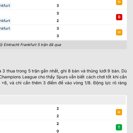
 Eintracht Frankfurt 5 trận đã qua
à 3 thua trong 5 trận gần nhất, ghi 8 bàn và thủng lưới 9 bàn. Dù
 Champions League cho thấy Spurs vẫn biết cách chơi tốt khi cần
ố +8, và chỉ cần thêm 3 điểm để vào vòng 1/8. Động lực rõ ràng