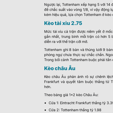
Ngược lại, Tottenham xếp hạng 5 với 14 đ
để chắc suất vào vòng 1/8, vì vậy động lự
kém hiệu quả, lựa chọn Tottenham ở kèo 
Kèo tài xỉu 2.75
Mức tài xỉu cả trận được niêm yết ở mốc 
gần nhất, trung bình mỗi trận có hơn 5 
diễn ra với thế trận cởi mở.
Tottenham ghi 8 bàn và thủng lưới 9 bàn
phòng ngự chưa thực sự chắc chắn. Ngoài 
Trong bối cảnh Tottenham buộc phải tấn 
Kèo châu Âu
Kèo châu Âu phản ánh rõ sự chênh lệch
Frankfurt và quyết tâm buộc thắng từ 
hơn.
Theo bảng giá 1×2 kèo Châu Âu:
Cửa 1: Eintracht Frankfurt thắng tỷ 3.3
Cửa 2: Tottenham thắng tỷ 1.98