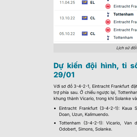
Lịch sử đối
Dự kiến đội hình, tỉ 
29/01
Với sơ đồ 3-4-2-1, Eintracht Frankfurt 
trợ phía sau. Ở chiều ngược lại, Totten
khung thành Vicario, trong khi Solanke 
Eintracht Frankfurt (3-4-2-1): Kaua S
Doan, Uzun, Kalimuendo.
Tottenham (3-4-2-1): Vicario, Van 
Odobert, Simons, Solanke.