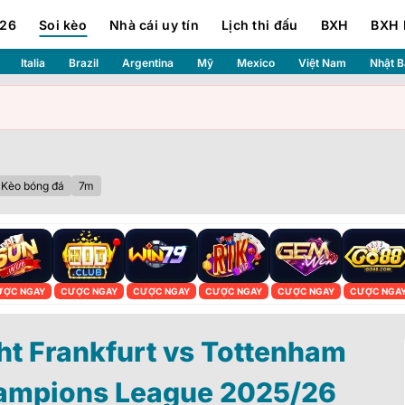
026
Soi kèo
Nhà cái uy tín
Lịch thi đấu
BXH
BXH 
Italia
Brazil
Argentina
Mỹ
Mexico
Việt Nam
Nhật B
Kèo bóng đá
7m
ƯỢC NGAY
CƯỢC NGAY
CƯỢC NGAY
CƯỢC NGAY
CƯỢC NGAY
CƯỢC NGA
ht Frankfurt vs Tottenham
ampions League 2025/26