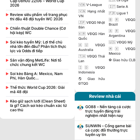
🇪🇸 La Liga
Cập 08h00 22/06 – World Cup
🇻🇳 V-League
2026
🇮🇹 Serie A
🇻🇳 Hạng nhất
🇫🇷 Ligue 1
Review siêu phẩm về trang phục
VN
thi đấu 48 đội tuyển WC 2026
🇧🇷 VĐQG
🇯🇵 VĐQG Nhật
Brazil
Bản
Chiến thuật Double Chance (Cơ
🇦🇷 VĐQG
hội kép) WC
🇰🇷 VĐQG Hàn
Argentina
Quốc
Soi kèo tuyển Mỹ: Lợi thế chủ
🇺🇸 VĐQG Mỹ
🇦🇺 VĐQG
nhà lớn đến đâu? Phân tích thực
🇲🇽 VĐQG
Australia
lực và Odds đi tiếp
Mexico
🇹🇭 VĐQG Thái
Sân vận động MetLife: Nơi tổ
⚽️ Giao hữu CLB
Lan
chức chung kết WC
🇮🇩 VĐQG
Indonesia
Soi kèo Bảng A: Mexico, Nam
Phi, Hàn Quốc…
🌎 Giao hữu
ĐTQG
Thể thức World Cup 2026: Giải
mã 48 đội
Review nhà cái
Kèo giữ sạch lưới (Clean Sheet)
là gì? Cách soi kèo chuẩn xác từ
GO88 – Nền tảng cá cược
cao thủ
trực tuyến đáng trải
nghiệm nhất hiện nay
SUNWIN – Cổng game bài
cá cược đổi thưởng trực
tuyến uy tín