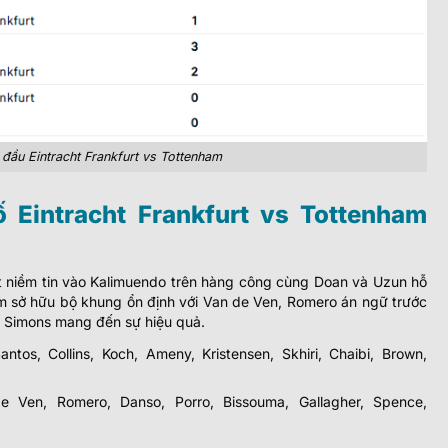
 đầu Eintracht Frankfurt vs Tottenham
số Eintracht Frankfurt vs Tottenham
đặt niềm tin vào Kalimuendo trên hàng công cùng Doan và Uzun hỗ
ham sở hữu bộ khung ổn định với Van de Ven, Romero án ngữ trước
và Simons mang đến sự hiệu quả.
antos, Collins, Koch, Ameny, Kristensen, Skhiri, Chaibi, Brown,
de Ven, Romero, Danso, Porro, Bissouma, Gallagher, Spence,