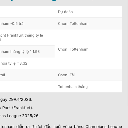
Dự đoán
nham -0.5 trái
Chọn: Tottenham
acht Frankfurt thắng tỷ lệ
9
Chọn: Tottenham
nham thắng tỷ lệ 1:1.98
 hòa tỷ lệ 1:3.32
trái
Chọn: Tài
Tottenham thắng
 ngày 29/01/2026.
Park (Frankfurt).
ions League 2025/26.
Tottenham diễn ra ở lượt đấu cuối vòng bảng Champions League