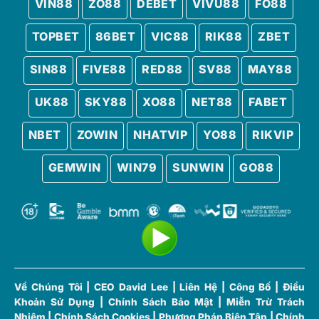
VIN88
ZO88
DEBET
VIVU88
FO88
TOPBET
86BET
VIC88
RIK88
ZBET
SIN88
FIVE88
RED88
SV88
MAY88
UK88
SKY88
XO88
NET88
FABET
NBET
ZOWIN
NHATVIP
YO88
RIKVIP
GEMWIN
WIN79
SUNWIN
GO88
Về Chúng Tôi
|
CEO David Lee
|
Liên Hệ
|
Công Bố
|
Điều
Khoản Sử Dụng
|
Chính Sách Bảo Mật
|
Miễn Trừ Trách
Nhiệm
|
Chính Sách Cookies
|
Phương Pháp Biên Tập
|
Chính