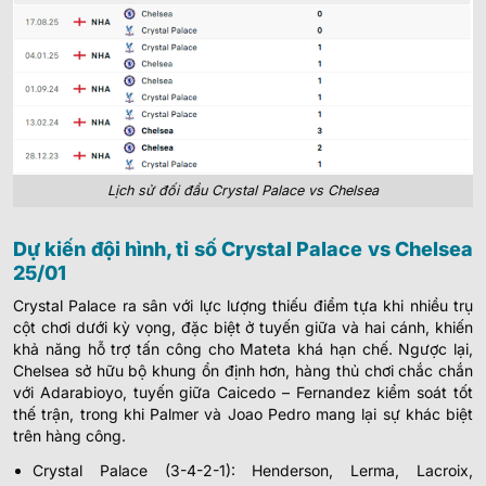
Lịch sử đối đầu Crystal Palace vs Chelsea
Dự kiến đội hình, tỉ số Crystal Palace vs Chelsea
25/01
Crystal Palace ra sân với lực lượng thiếu điểm tựa khi nhiều trụ
cột chơi dưới kỳ vọng, đặc biệt ở tuyến giữa và hai cánh, khiến
khả năng hỗ trợ tấn công cho Mateta khá hạn chế. Ngược lại,
Chelsea sở hữu bộ khung ổn định hơn, hàng thủ chơi chắc chắn
với Adarabioyo, tuyến giữa Caicedo – Fernandez kiểm soát tốt
thế trận, trong khi Palmer và Joao Pedro mang lại sự khác biệt
trên hàng công.
Crystal Palace (3-4-2-1): Henderson, Lerma, Lacroix,