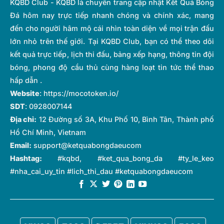
KQBD Club - KQBD là chuyên trang cập nhật Kết Quả Bóng
Đá hôm nay trực tiếp nhanh chóng và chính xác, mang
đến cho người hâm mộ cái nhìn toàn diện về mọi trận đấu
lớn nhỏ trên thế giới. Tại KQBD Club, bạn có thể theo dõi
kết quả trực tiếp, lịch thi đấu, bảng xếp hạng, thông tin đội
bóng, phong độ cầu thủ cùng hàng loạt tin tức thể thao
hấp dẫn .
Website
:
https://mocotoken.io/
SDT
: 0928007144
Địa chỉ:
12 Đường số 3A, Khu Phố 10, Bình Tân, Thành phố
Hồ Chí Minh, Vietnam
Email:
support@ketquabongdaeucom
Hashtag:
#kqbd, #ket_qua_bong_da #ty_le_keo
#nha_cai_uy_tin #lich_thi_dau #ketquabongdaeucom