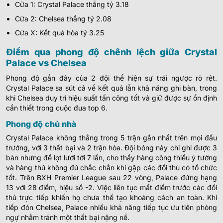
Cửa 1: Crystal Palace thắng tỷ 3.18
Cửa 2: Chelsea thắng tỷ 2.08
Cửa X: Kết quả hòa tỷ 3.25
Điểm qua phong độ chênh lệch giữa Crystal
Palace vs Chelsea
Phong độ gần đây của 2 đội thể hiện sự trái ngược rõ rệt.
Crystal Palace sa sút cả về kết quả lẫn khả năng ghi bàn, trong
khi Chelsea duy trì hiệu suất tấn công tốt và giữ được sự ổn định
cần thiết trong cuộc đua top 6.
Phong độ chủ nhà
Crystal Palace không thắng trong 5 trận gần nhất trên mọi đấu
trường, với 3 thất bại và 2 trận hòa. Đội bóng này chỉ ghi được 3
bàn nhưng để lọt lưới tới 7 lần, cho thấy hàng công thiếu ý tưởng
và hàng thủ không đủ chắc chắn khi gặp các đối thủ có tổ chức
tốt. Trên BXH Premier League sau 22 vòng, Palace đứng hạng
13 với 28 điểm, hiệu số -2. Việc liên tục mất điểm trước các đối
thủ trực tiếp khiến họ chưa thể tạo khoảng cách an toàn. Khi
tiếp đón Chelsea, Palace nhiều khả năng tiếp tục ưu tiên phòng
ngự nhằm tránh một thất bại nặng nề.