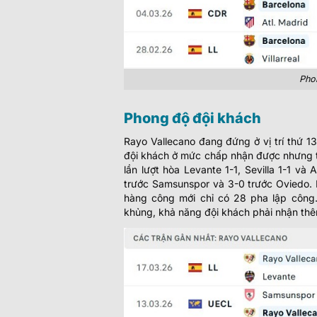
Pho
Phong độ đội khách
Rayo Vallecano đang đứng ở vị trí thứ 
đội khách ở mức chấp nhận được nhưng thi
lần lượt hòa Levante 1-1, Sevilla 1-1 và 
trước Samsunspor và 3-0 trước Oviedo. H
hàng công mới chỉ có 28 pha lập công.
khủng, khả năng đội khách phải nhận thêm 