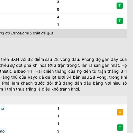
ng độ Barcelona 5 trận đã qua
13 trên BXH với 32 điểm sau 28 vòng đấu. Phong độ gần đây của
ếu sự đột phá khi hòa tới 3 trận trong 5 lần ra sân gần nhất. Họ
Athletic Bilbao 1-1. Hai chiến thắng của họ đến từ trận thắng 3-1
àng thủ của Rayo đã để lọt lưới 34 bàn sau 28 vòng, trong khi
 Phải làm khách trước đối thủ đang dẫn đầu bảng với hiệu số
1 trận thua trắng là điều khó tránh khỏi.