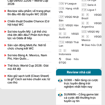
🇪🇸 La Liga
Cập 08h00 22/06 – World Cup
🇻🇳 V-League
2026
🇮🇹 Serie A
🇻🇳 Hạng nhất
🇫🇷 Ligue 1
Review siêu phẩm về trang phục
VN
thi đấu 48 đội tuyển WC 2026
🇧🇷 VĐQG
🇯🇵 VĐQG Nhật
Brazil
Bản
Chiến thuật Double Chance (Cơ
🇦🇷 VĐQG
hội kép) WC
🇰🇷 VĐQG Hàn
Argentina
Quốc
Soi kèo tuyển Mỹ: Lợi thế chủ
🇺🇸 VĐQG Mỹ
🇦🇺 VĐQG
nhà lớn đến đâu? Phân tích thực
🇲🇽 VĐQG
Australia
lực và Odds đi tiếp
Mexico
🇹🇭 VĐQG Thái
Sân vận động MetLife: Nơi tổ
⚽️ Giao hữu CLB
Lan
chức chung kết WC
🇮🇩 VĐQG
Indonesia
Soi kèo Bảng A: Mexico, Nam
Phi, Hàn Quốc…
🌎 Giao hữu
ĐTQG
Thể thức World Cup 2026: Giải
mã 48 đội
Review nhà cái
Kèo giữ sạch lưới (Clean Sheet)
là gì? Cách soi kèo chuẩn xác từ
GO88 – Nền tảng cá cược
cao thủ
trực tuyến đáng trải
nghiệm nhất hiện nay
SUNWIN – Cổng game bài
cá cược đổi thưởng trực
tuyến uy tín