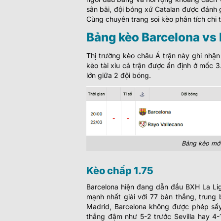
sân bãi, đội bóng xứ Catalan được đánh g
Cùng chuyên trang soi kèo phân tích chi 
Bảng kèo Barcelona vs
Thị trường kèo châu Á trận này ghi nhận 
kèo tài xỉu cả trận được ấn định ở mốc 3
lớn giữa 2 đội bóng.
Bảng kèo mới
Kèo chấp
1.75
Barcelona hiện đang dẫn đầu BXH La Li
mạnh nhất giải với 77 bàn thắng, trung 
Madrid, Barcelona không được phép sẩy 
thắng đậm như 5-2 trước Sevilla hay 4-1