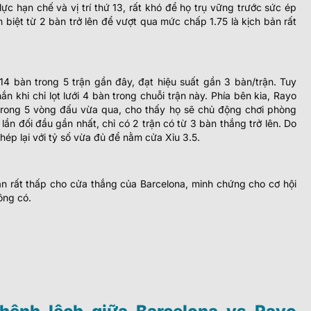
lực hạn chế và vị trí thứ 13, rất khó để họ trụ vững trước sức ép
biệt từ 2 bàn trở lên để vượt qua mức chấp 1.75 là kịch bản rất
14 bàn trong 5 trận gần đây, đạt hiệu suất gần 3 bàn/trận. Tuy
n khi chỉ lọt lưới 4 bàn trong chuỗi trận này. Phía bên kia, Rayo
 trong 5 vòng đấu vừa qua, cho thấy họ sẽ chủ động chơi phòng
lần đối đầu gần nhất, chỉ có 2 trận có từ 3 bàn thắng trở lên. Do
hép lại với tỷ số vừa đủ để nằm cửa Xỉu 3.5.
ăn rất thấp cho cửa thắng của Barcelona, minh chứng cho cơ hội
ông có.