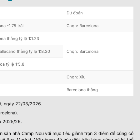
Dự đoán
na -1.75 trái
Chọn: Barcelona
na thắng tỷ lệ 1:1.23
allecano thắng tỷ lệ 1:8.20
Chọn: Barcelona
òa tỷ lệ 1:5.8
Chọn: Xỉu
Barcelona thắng
ật, ngày 22/03/2026.
rcelona).
ga 2025/26.
ên sân nhà Camp Nou với mục tiêu giành trọn 3 điểm để củng cố
ới Real Madrid. Với phong độ hủy diệt trên hàng công và lợi thế