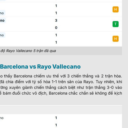
độ Rayo Vallecano 5 trận đã qua
 Barcelona vs Rayo Vallecano
ho thấy Barcelona chiếm ưu thế với 3 chiến thắng và 2 trận hòa.
 đã chia điểm với tỷ số hòa 1-1 trên sân của Rayo. Tuy nhiên, khi
ường xuyên giành chiến thắng cách biệt như trận thắng 3-0 vào
ể bám đuổi chức vô địch, Barcelona chắc chắn sẽ không để kịch