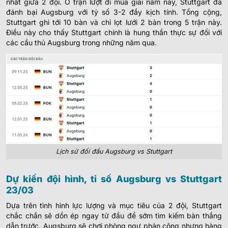
nhất giữa 2 đội. Ở trận lượt đi mùa giải năm nay, Stuttgart đã
đánh bại Augsburg với tỷ số 3-2 đầy kịch tính. Tổng cộng,
Stuttgart ghi tới 10 bàn và chỉ lọt lưới 2 bàn trong 5 trận này.
Điều này cho thấy Stuttgart chính là hung thần thực sự đối với
các cầu thủ Augsburg trong những năm qua.
Lịch sử đối đầu Augsburg vs Stuttgart
Dự kiến đội hình, tỉ số Augsburg vs Stuttgart
23/03
Dựa trên tình hình lực lượng và mục tiêu của 2 đội, Stuttgart
chắc chắn sẽ dồn ép ngay từ đầu để sớm tìm kiếm bàn thắng
dẫn trước. Augsburg sẽ chơi phòng ngự phản công nhưng hàng