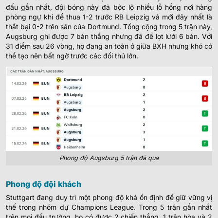
đấu gần nhất, đội bóng này đã bộc lộ nhiều lỗ hổng nơi hàng
phòng ngự khi để thua 1-2 trước RB Leipzig và mới đây nhất là
thất bại 0-2 trên sân của Dortmund. Tổng cộng trong 5 trận này,
Augsburg ghi được 7 bàn thắng nhưng đã để lọt lưới 6 bàn. Với
31 điểm sau 26 vòng, họ đang an toàn ở giữa BXH nhưng khó có
thể tạo nên bất ngờ trước các đối thủ lớn.
Phong độ Augsburg 5 trận đã qua
Phong độ đội khách
Stuttgart đang duy trì một phong độ khá ổn định để giữ vững vị
thế trong nhóm dự Champions League. Trong 5 trận gần nhất
trên mọi đấu trường, họ có được 2 chiến thắng, 1 trận hòa và 2