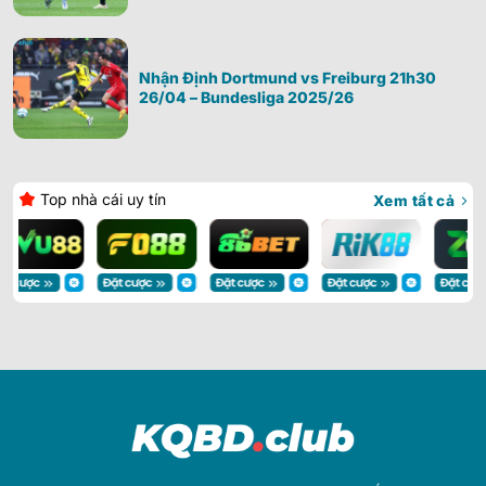
Nhận Định Dortmund vs Freiburg 21h30
26/04 – Bundesliga 2025/26
Top nhà cái uy tín
Xem tất cả