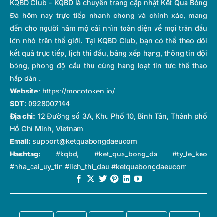
KQBD Club - KQBD là chuyên trang cập nhật Kết Quả Bóng
Đá hôm nay trực tiếp nhanh chóng và chính xác, mang
đến cho người hâm mộ cái nhìn toàn diện về mọi trận đấu
lớn nhỏ trên thế giới. Tại KQBD Club, bạn có thể theo dõi
kết quả trực tiếp, lịch thi đấu, bảng xếp hạng, thông tin đội
bóng, phong độ cầu thủ cùng hàng loạt tin tức thể thao
hấp dẫn .
Website
:
https://mocotoken.io/
SDT
: 0928007144
Địa chỉ:
12 Đường số 3A, Khu Phố 10, Bình Tân, Thành phố
Hồ Chí Minh, Vietnam
Email:
support@ketquabongdaeucom
Hashtag:
#kqbd, #ket_qua_bong_da #ty_le_keo
#nha_cai_uy_tin #lich_thi_dau #ketquabongdaeucom