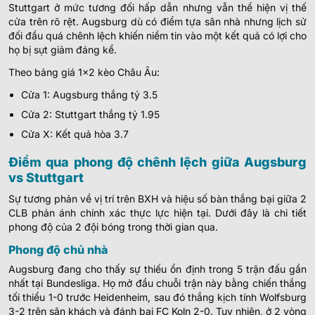
Stuttgart ở mức tương đối hấp dẫn nhưng vẫn thể hiện vị thế
cửa trên rõ rệt. Augsburg dù có điểm tựa sân nhà nhưng lịch sử
đối đầu quá chênh lệch khiến niềm tin vào một kết quả có lợi cho
họ bị sụt giảm đáng kể.
Theo bảng giá 1×2 kèo Châu Âu:
Cửa 1: Augsburg thắng tỷ 3.5
Cửa 2: Stuttgart thắng tỷ 1.95
Cửa X: Kết quả hòa 3.7
Điểm qua phong độ chênh lệch giữa Augsburg
vs Stuttgart
Sự tương phản về vị trí trên BXH và hiệu số bàn thắng bại giữa 2
CLB phản ánh chính xác thực lực hiện tại. Dưới đây là chi tiết
phong độ của 2 đội bóng trong thời gian qua.
Phong độ chủ nhà
Augsburg đang cho thấy sự thiếu ổn định trong 5 trận đấu gần
nhất tại Bundesliga. Họ mở đầu chuỗi trận này bằng chiến thắng
tối thiểu 1-0 trước Heidenheim, sau đó thắng kịch tính Wolfsburg
3-2 trên sân khách và đánh bại FC Koln 2-0. Tuy nhiên, ở 2 vòng