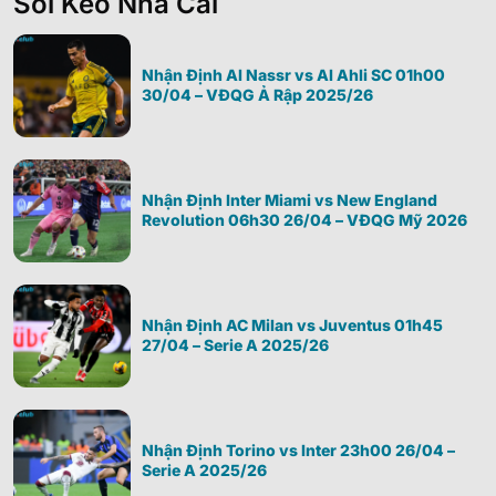
Soi Kèo Nhà Cái
Nhận Định Al Nassr vs Al Ahli SC 01h00
30/04 – VĐQG Ả Rập 2025/26
Nhận Định Inter Miami vs New England
Revolution 06h30 26/04 – VĐQG Mỹ 2026
Nhận Định AC Milan vs Juventus 01h45
27/04 – Serie A 2025/26
Nhận Định Torino vs Inter 23h00 26/04 –
Serie A 2025/26