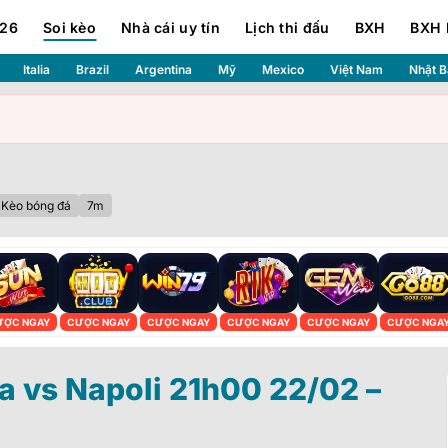
026
Soi kèo
Nhà cái uy tín
Lịch thi đấu
BXH
BXH 
Italia
Brazil
Argentina
Mỹ
Mexico
Việt Nam
Nhật B
Kèo bóng đá
7m
ƯỢC NGAY
CƯỢC NGAY
CƯỢC NGAY
CƯỢC NGAY
CƯỢC NGAY
CƯỢC NGA
a vs Napoli 21h00 22/02 –