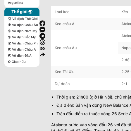
Argentina
Thế giới 🌏
Loại kèo
Kèo
🏆 Vô địch Thế Giới
Kèo châu Á
Atala
🌍️ Vô địch Châu Âu
🌎️️ Vô địch Nam Mỹ
Atala
🌎️ Vô địch Bắc Mỹ
🌍️️ Vô địch Châu Phi
Kèo châu Âu
Napol
🌏️️ Vô địch Châu Á
🌏️️ Vô địch ĐNA
2 đội
⚽️️️ Giao hữu
Kèo Tài Xỉu
2.25 
Dự đoán
2-1
Thời gian: 21h00 (giờ Hà Nội), chủ nh
Địa điểm: Sân vận động New Balance 
Trận đấu diễn ra thuộc vòng 26 Serie
Atalanta bước vào vòng đấu 26 với đà tâm 
trí thứ 6 với 42 điểm. Trong khi đó, Na