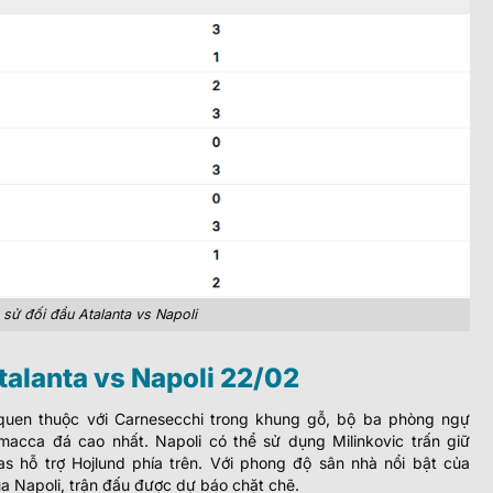
 sử đối đầu Atalanta vs Napoli
Atalanta vs Napoli
22
/02
quen thuộc với Carnesecchi trong khung gỗ, bộ ba phòng ngự
amacca đá cao nhất. Napoli có thể sử dụng Milinkovic trấn giữ
s hỗ trợ Hojlund phía trên. Với phong độ sân nhà nổi bật của
ủa Napoli, trận đấu được dự báo chặt chẽ.