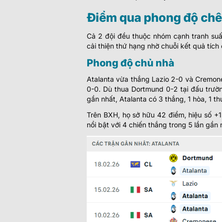
Điểm qua phong độ chên
Cả 2 đội đều thuộc nhóm cạnh tranh suấ
cải thiện thứ hạng nhờ chuỗi kết quả tích
Phong độ chủ nhà
Atalanta vừa thắng Lazio 2-0 và Cremone
0-0. Dù thua Dortmund 0-2 tại đấu trường
gần nhất, Atalanta có 3 thắng, 1 hòa, 1 th
Trên BXH, họ sở hữu 42 điểm, hiệu số +1
nổi bật với 4 chiến thắng trong 5 lần gần 