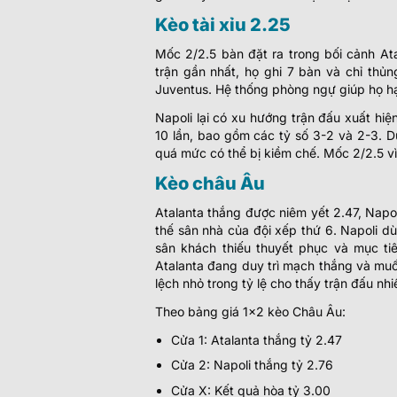
Kèo tài xỉu 2.
2
5
Mốc 2/2.5 bàn đặt ra trong bối cảnh Ata
trận gần nhất, họ ghi 7 bàn và chỉ thủn
Juventus. Hệ thống phòng ngự giúp họ hạn
Napoli lại có xu hướng trận đấu xuất hiệ
10 lần, bao gồm các tỷ số 3-2 và 2-3. D
quá mức có thể bị kiềm chế. Mốc 2/2.5 vì
Kèo châu Âu
Atalanta thắng được niêm yết 2.47, Napol
thế sân nhà của đội xếp thứ 6. Napoli d
sân khách thiếu thuyết phục và mục tiêu
Atalanta đang duy trì mạch thắng và muố
lệch nhỏ trong tỷ lệ cho thấy trận đấu nh
Theo bảng giá 1×2 kèo Châu Âu:
Cửa 1: Atalanta thắng tỷ 2.47
Cửa 2: Napoli thắng tỷ 2.76
Cửa X: Kết quả hòa tỷ 3.00