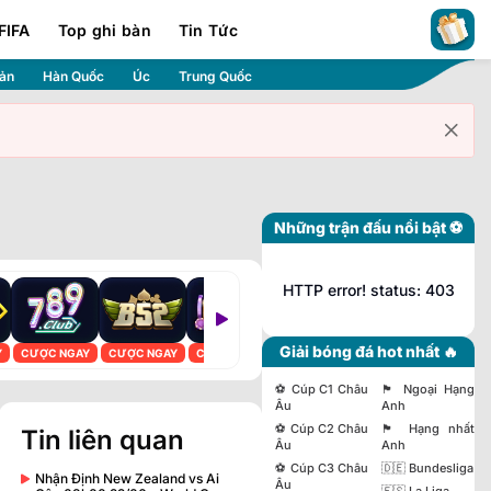
FIFA
Top ghi bàn
Tin Tức
ản
Hàn Quốc
Úc
Trung Quốc
Những trận đấu nổi bật ⚽️
HTTP error! status: 403
Giải bóng đá hot nhất 🔥
Y
CƯỢC NGAY
CƯỢC NGAY
CƯỢC NGAY
CƯỢC NGAY
CƯỢC NGAY
CƯỢC
⚽️ Cúp C1 Châu
🏴󠁧󠁢󠁥󠁮󠁧󠁿 Ngoại Hạng
Âu
Anh
⚽️ Cúp C2 Châu
🏴󠁧󠁢󠁥󠁮󠁧󠁿 Hạng nhất
Tin liên quan
Âu
Anh
⚽️ Cúp C3 Châu
🇩🇪 Bundesliga
Nhận Định New Zealand vs Ai
Âu