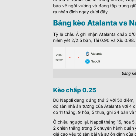
bảo vệ ngôi vương và đang tập trung giữ 
ra nhận định ngay dưới đây.
Bảng kèo Atalanta vs N
Tỷ lệ châu Á ghi nhận Atalanta chấp 0/0
niêm yết 2/2.5 bàn, Tài 0.90 và Xỉu 0.98
Bảng kè
Kèo chấp
0.25
Dù Napoli đang đứng thứ 3 với 50 điểm, 
độ sân nhà ấn tượng của Atalanta với 4 c
có 11 thắng, 9 hòa, 5 thua, ghi 34 bàn và
Ở chiều ngược lại, Napoli thắng 15, hòa 5
2 chiến thắng trong 5 chuyến hành quân 
giá cao yếu tố sân bãi và sự ổn định của 