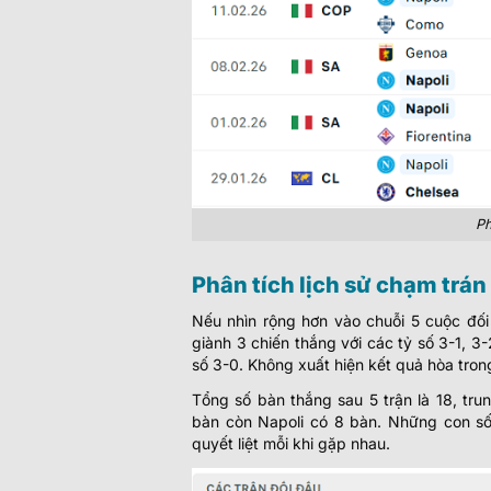
Ph
Phân tích lịch sử chạm trán
Nếu nhìn rộng hơn vào chuỗi 5 cuộc đối
giành 3 chiến thắng với các tỷ số 3-1, 3-
số 3-0. Không xuất hiện kết quả hòa trong
Tổng số bàn thắng sau 5 trận là 18, tru
bàn còn Napoli có 8 bàn. Những con số
quyết liệt mỗi khi gặp nhau.