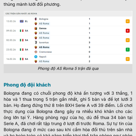
thủng mành lưới đối phương.
Phong độ AS Roma 5 trận đã qua
Phong độ đội khách
Bologna đang có chuỗi phong độ khá ấn tượng với 3 thắng, 1
hòa và 1 thua trong 5 trận gần nhất, ghi 5 bàn và để lọt lưới 3
bàn. Họ đang đứng thứ 8 trên BXH Serie A với 39 điểm. Lối chơi
thực dụng của Bologna đang gây ra nhiều khó khăn cho các
ông lớn tại Ý. Hàng phòng ngự của họ, dù để thua 34 bàn tại
Serie A, đã chơi rất tập trung ở lượt đi trước Roma. Sự tự tin của
Bologna đang ở mức cao sau khi cầm hòa đối thủ trên sân nhà
và họ hoàn toàn có khả năng triển khai thế trận phòng ngự phản