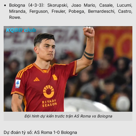
Bologna (4-3-3): Skorupski, Joao Mario, Casale, Lucumi,
Miranda, Ferguson, Freuler, Pobega, Bernardeschi, Castro,
Rowe.
Đội hình dự kiến trước trận AS Roma vs Bologna
Dự đoán tỷ số: AS Roma 1-0 Bologna