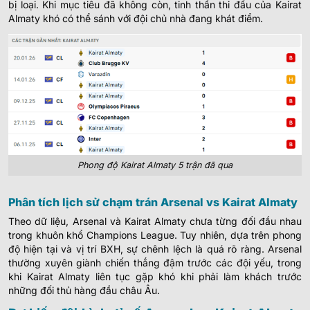
bị loại. Khi mục tiêu đã không còn, tinh thần thi đấu của Kairat
Almaty khó có thể sánh với đội chủ nhà đang khát điểm.
Phong độ Kairat Almaty 5 trận đã qua
Phân tích lịch sử chạm trán Arsenal vs Kairat Almaty
Theo dữ liệu, Arsenal và Kairat Almaty chưa từng đối đầu nhau
trong khuôn khổ Champions League. Tuy nhiên, dựa trên phong
độ hiện tại và vị trí BXH, sự chênh lệch là quá rõ ràng. Arsenal
thường xuyên giành chiến thắng đậm trước các đội yếu, trong
khi Kairat Almaty liên tục gặp khó khi phải làm khách trước
những đối thủ hàng đầu châu Âu.