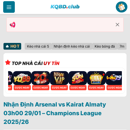
Bỏ
qua
nội
dung
🔥
HOT
Kèo nhà cái 5
Nhận định kèo nhà cái
Kèo bóng đá
7m
TOP NHÀ CÁI
UY TÍN
ỢC NGAY
CƯỢC NGAY
CƯỢC NGAY
CƯỢC NGAY
CƯỢC NGAY
CƯỢC NGAY
CƯỢC NGAY
CƯ
Nhận Định Arsenal vs Kairat Almaty
03h00 29/01 – Champions League
2025/26