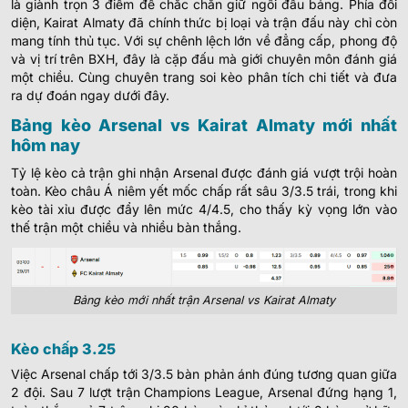
là giành trọn 3 điểm để chắc chắn giữ ngôi đầu bảng. Phía đối
diện, Kairat Almaty đã chính thức bị loại và trận đấu này chỉ còn
mang tính thủ tục. Với sự chênh lệch lớn về đẳng cấp, phong độ
và vị trí trên BXH, đây là cặp đấu mà giới chuyên môn đánh giá
một chiều. Cùng chuyên trang soi kèo phân tích chi tiết và đưa
ra dự đoán ngay dưới đây.
Bảng kèo Arsenal vs Kairat Almaty mới nhất
hôm nay
Tỷ lệ kèo cả trận ghi nhận Arsenal được đánh giá vượt trội hoàn
toàn. Kèo châu Á niêm yết mốc chấp rất sâu 3/3.5 trái, trong khi
kèo tài xỉu được đẩy lên mức 4/4.5, cho thấy kỳ vọng lớn vào
thế trận một chiều và nhiều bàn thắng.
Bảng kèo mới nhất trận Arsenal vs Kairat Almaty
Kèo chấp 3.25
Việc Arsenal chấp tới 3/3.5 bàn phản ánh đúng tương quan giữa
2 đội. Sau 7 lượt trận Champions League, Arsenal đứng hạng 1,