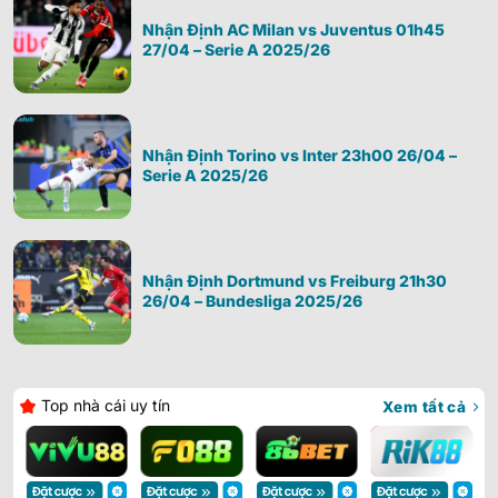
Nhận Định AC Milan vs Juventus 01h45
27/04 – Serie A 2025/26
Nhận Định Torino vs Inter 23h00 26/04 –
Serie A 2025/26
Nhận Định Dortmund vs Freiburg 21h30
26/04 – Bundesliga 2025/26
Top nhà cái uy tín
Xem tất cả