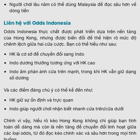
Người chơi lâu năm có thể dùng Malaysia để đọc sâu hơn về
dòng tiền
Liên hệ với Odds Indonesia
Odds Indonesia thực chất được phát triển dựa trên nền tảng
của Hong Kong, nhưng được biến đổi để thể hiện rõ mức độ
chênh lệch giữa hai cửa cược. Bạn có thể hiểu như sau:
HK là cơ sở để chuyển đổi sang Indo
Indo dương thường tương ứng với HK cao
Indo âm phản ánh cửa trên mạnh, trong khi HK vẫn giữ dạng
số dương
Và các điểm đáng chú ý có thể kể đến như:
HK giữ sự ổn định và trực quan
Indo giúp người chơi nhận biết nhanh cửa trên/cửa dưới
Chính vì vậy, hiểu rõ kèo Hong Kong không chỉ giúp bạn tính
toán dễ dàng mà còn là nền tảng để chuyển đổi linh hoạt giữa
các loại odds, từ đó đọc kèo chính xác và sâu hơn trong mọi tình
huống.