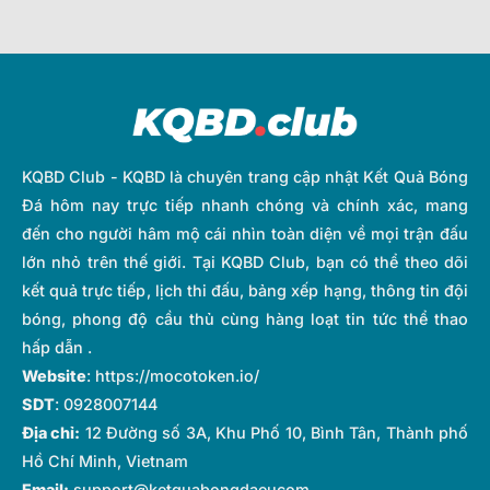
KQBD Club - KQBD là chuyên trang cập nhật Kết Quả Bóng
Đá hôm nay trực tiếp nhanh chóng và chính xác, mang
đến cho người hâm mộ cái nhìn toàn diện về mọi trận đấu
lớn nhỏ trên thế giới. Tại KQBD Club, bạn có thể theo dõi
kết quả trực tiếp, lịch thi đấu, bảng xếp hạng, thông tin đội
bóng, phong độ cầu thủ cùng hàng loạt tin tức thể thao
hấp dẫn .
Website
:
https://mocotoken.io/
SDT
: 0928007144
Địa chỉ:
12 Đường số 3A, Khu Phố 10, Bình Tân, Thành phố
Hồ Chí Minh, Vietnam
Email:
support@ketquabongdaeucom