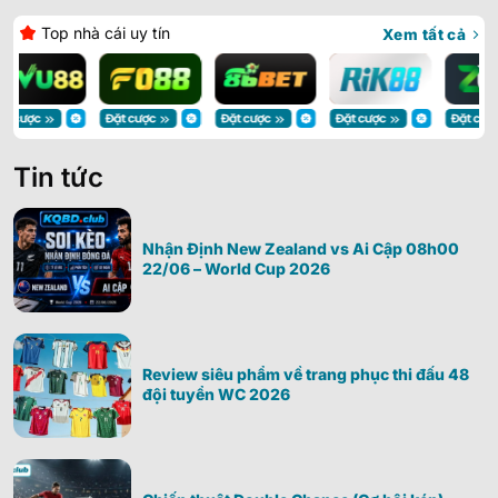
Top nhà cái uy tín
Xem tất cả
Tin tức
Nhận Định New Zealand vs Ai Cập 08h00
22/06 – World Cup 2026
Review siêu phẩm về trang phục thi đấu 48
đội tuyển WC 2026