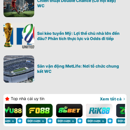
Chiến thuật Double Chance (Cơ hội kép)
WC
Soi kèo tuyển Mỹ: Lợi thế chủ nhà lớn đến
đâu? Phân tích thực lực và Odds đi tiếp
Sân vận động MetLife: Nơi tổ chức chung
kết WC
Top nhà cái uy tín
Xem tất cả