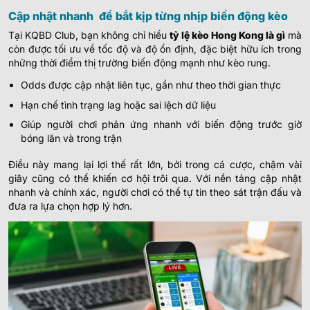
Cập nhật nhanh để bắt kịp từng nhịp biến động kèo
Tại KQBD Club, bạn không chỉ hiểu
tỷ lệ kèo Hong Kong là gì
mà
còn được tối ưu về tốc độ và độ ổn định, đặc biệt hữu ích trong
những thời điểm thị trường biến động mạnh như kèo rung.
Odds được cập nhật liên tục, gần như theo thời gian thực
Hạn chế tình trạng lag hoặc sai lệch dữ liệu
Giúp người chơi phản ứng nhanh với biến động trước giờ
bóng lăn và trong trận
Điều này mang lại lợi thế rất lớn, bởi trong cá cược, chậm vài
giây cũng có thể khiến cơ hội trôi qua. Với nền tảng cập nhật
nhanh và chính xác, người chơi có thể tự tin theo sát trận đấu và
đưa ra lựa chọn hợp lý hơn.