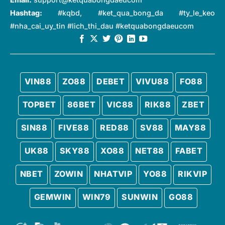
Hashtag:
#kqbd, #ket_qua_bong_da #ty_le_keo
#nha_cai_uy_tin #lich_thi_dau #ketquabongdaeucom
VIN88
ZO88
DEBET
VIVU88
FO88
TOPBET
86BET
VIC88
RIK88
ZBET
SIN88
FIVE88
RED88
SV88
MAY88
UK88
SKY88
XO88
NET88
FABET
NBET
ZOWIN
NHATVIP
YO88
RIKVIP
GEMWIN
WIN79
SUNWIN
GO88