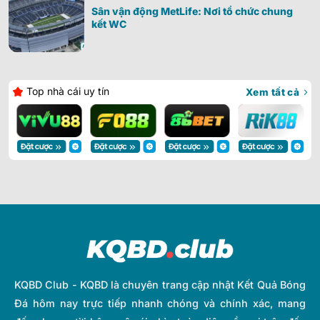
Sân vận động MetLife: Nơi tổ chức chung
kết WC
Top nhà cái uy tín
Xem tất cả
KQBD Club - KQBD là chuyên trang cập nhật Kết Quả Bóng
Đá hôm nay trực tiếp nhanh chóng và chính xác, mang