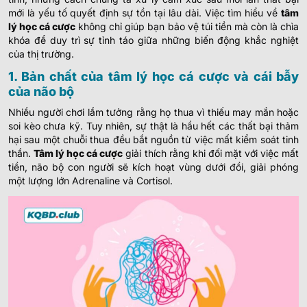
mới là yếu tố quyết định sự tồn tại lâu dài. Việc tìm hiểu về
tâm
lý học cá cược
không chỉ giúp bạn bảo vệ túi tiền mà còn là chìa
khóa để duy trì sự tỉnh táo giữa những biến động khắc nghiệt
của thị trường.
1. Bản chất của tâm lý học cá cược và cái bẫy
của não bộ
Nhiều người chơi lầm tưởng rằng họ thua vì thiếu may mắn hoặc
soi kèo chưa kỹ. Tuy nhiên, sự thật là hầu hết các thất bại thảm
hại sau một chuỗi thua đều bắt nguồn từ việc mất kiểm soát tinh
thần.
Tâm lý học cá cược
giải thích rằng khi đối mặt với việc mất
tiền, não bộ con người sẽ kích hoạt vùng dưới đồi, giải phóng
một lượng lớn Adrenaline và Cortisol.