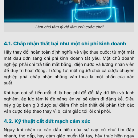
Làm chủ tâm lý để làm chủ cuộc chơi
4.1. Chấp nhận thất bại như một chi phí kinh doanh
Hãy thay đổi hoàn toàn định nghĩa về việc thua cuộc: từ một mất
mát đau đớn sang chi phí kinh doanh tất yếu. Một chủ doanh
nghiệp phải chi trả tiền mặt bằng, điện nước và lương nhân viên
để duy trì hoạt động. Tương tự, một người chơi cá cược chuyên
nghiệp phải chấp nhận những ván thua là một phần của xác
suất.
Khi bạn coi số tiền mất đi là học phí để đổi lấy dữ liệu và kinh
nghiệm, áp lực tâm lý đè nặng lên vai sẽ giảm đi đáng kể. Điều
này giúp bạn giữ được sự điềm tĩnh cần thiết để phân tích các
ván cược tiếp theo thay vì bị cảm giác tội lỗi chi phối.
4.2. Kỹ thuật cắt đứt mạch cảm xúc
Ngay khi nhận ra các dấu hiệu của sự cay cú như tim đập
nhanh, thở gấp, hay cảm giác muốn tất tay, hãy thực hiện ngay