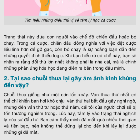
Tìm hiểu những điều thú vị về tâm lý học cá cược
Trạng thái này đưa con người vào chế độ chiến đấu hoặc bỏ
chạy. Trong cá cược, chiến đấu đồng nghĩa với việc đặt cược
liều lĩnh hơn để gỡ gạc, còn bỏ chạy là sự hoảng loạn dẫn đến
những quyết định thiếu logic. Khi bạn hiểu rõ cơ chế này, bạn sẽ
nhận ra rằng đối thủ lớn nhất không phải là nhà cái, mà là chính
những phản ứng hóa học đang diễn ra bên trong đầu mình.
2. Tại sao chuỗi thua lại gây ám ảnh kinh khủng
đến vậy?
Chuỗi thua giống như một cơn lốc xoáy. Ván thua thứ nhất có
thể chỉ khiến bạn hơi khó chịu, ván thứ hai bắt đầu gây nghi ngờ,
nhưng đến ván thứ tư hoặc thứ năm, cái tôi của người chơi sẽ bị
tổn thương nghiêm trọng. Lúc này, tâm lý vào trạng thái nghịch
lý của sự đầu tư: Bạn cảm thấy mình đã mất quá nhiều thời gian
và tiền bạc, nên không thể dừng lại cho đến khi lấy lại được
những gì đã mất.