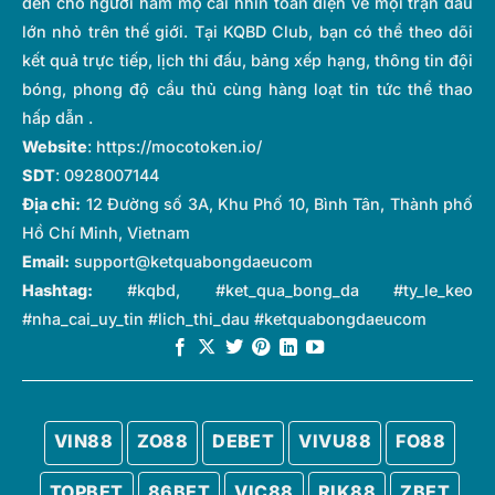
đến cho người hâm mộ cái nhìn toàn diện về mọi trận đấu
lớn nhỏ trên thế giới. Tại KQBD Club, bạn có thể theo dõi
kết quả trực tiếp, lịch thi đấu, bảng xếp hạng, thông tin đội
bóng, phong độ cầu thủ cùng hàng loạt tin tức thể thao
hấp dẫn .
Website
:
https://mocotoken.io/
SDT
: 0928007144
Địa chỉ:
12 Đường số 3A, Khu Phố 10, Bình Tân, Thành phố
Hồ Chí Minh, Vietnam
Email:
support@ketquabongdaeucom
Hashtag:
#kqbd, #ket_qua_bong_da #ty_le_keo
#nha_cai_uy_tin #lich_thi_dau #ketquabongdaeucom
VIN88
ZO88
DEBET
VIVU88
FO88
TOPBET
86BET
VIC88
RIK88
ZBET