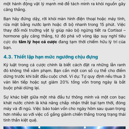
một hành động vật lý mạnh mẽ để tách mình ra khỏi nguồn gây
căng thẳng.
Bạn hãy đứng dậy, rời khỏi màn hình điện thoại hoặc máy tính,
rửa mặt bằng nước lạnh hoặc đi bộ nhanh trong 15 phút. Việc
thay đổi môi trường vật lý giúp não bộ ngừng tiết ra Cortisol –
hormone gây căng thẳng, từ đó phá vỡ vòng lặp suy nghĩ tiêu
cực do
tâm lý học cá cược
đang tạm thời chiếm hữu lý trí của
bạn.
4.3. Thiết lập hạn mức ngưỡng chịu đựng
Kỷ luật trong cá cược chính là biết cách đặt ra những lằn ranh
đỏ không thể xâm phạm. Bạn cần một con số cụ thể cho điểm
dừng trước khi bắt đầu cuộc chơi. Ví dụ: Tự quy định nếu thua 3
ván liên tiếp hoặc sụt giảm 20% tổng vốn trong ngày là bắt
buộc phải dừng lại.
Sự khác biệt giữa một nhà đầu tư thông minh và một con bạc
khát nước chính là khả năng chấp nhận thất bại tạm thời, đóng
máy và đi ngủ. Việc bảo toàn vốn cho ngày hôm sau quan trọng
hơn nhiều so với việc cố gắng giành chiến thắng trong trạng thái
tinh thần kiệt quệ.