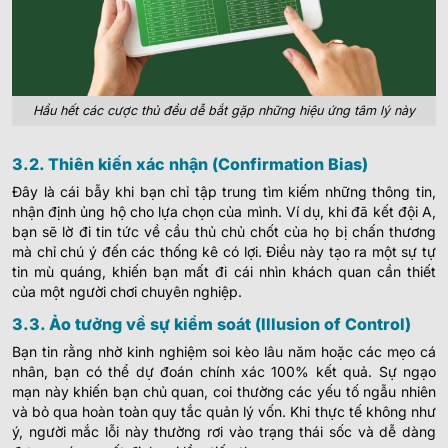
Hầu hết các cược thủ đều dễ bắt gặp những hiệu ứng tâm lý này
3.2. Thiên kiến xác nhận (Confirmation Bias)
Đây là cái bẫy khi bạn chỉ tập trung tìm kiếm những thông tin,
nhận định ủng hộ cho lựa chọn của mình. Ví dụ, khi đã kết đội A,
bạn sẽ lờ đi tin tức về cầu thủ chủ chốt của họ bị chấn thương
mà chỉ chú ý đến các thống kê có lợi. Điều này tạo ra một sự tự
tin mù quáng, khiến bạn mất đi cái nhìn khách quan cần thiết
của một người chơi chuyên nghiệp.
3.3. Ảo tưởng về sự kiểm soát (Illusion of Control)
Bạn tin rằng nhờ kinh nghiệm soi kèo lâu năm hoặc các mẹo cá
nhân, bạn có thể dự đoán chính xác 100% kết quả. Sự ngạo
mạn này khiến bạn chủ quan, coi thường các yếu tố ngẫu nhiên
và bỏ qua hoàn toàn quy tắc quản lý vốn. Khi thực tế không như
ý, người mắc lỗi này thường rơi vào trạng thái sốc và dễ dàng