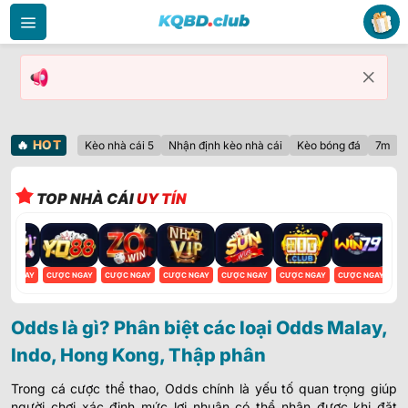
Bỏ
qua
nội
dung
🔥
HOT
Kèo nhà cái 5
Nhận định kèo nhà cái
Kèo bóng đá
7m
TOP NHÀ CÁI
UY TÍN
CƯỢC NGAY
CƯỢC NGAY
CƯỢC NGAY
CƯỢC NGAY
CƯỢC NGAY
CƯỢC NGAY
CƯỢC NGAY
Odds là gì? Phân biệt các loại Odds Malay,
Indo, Hong Kong, Thập phân
Trong cá cược thể thao, Odds chính là yếu tố quan trọng giúp
người chơi xác định mức lợi nhuận có thể nhận được khi đặt