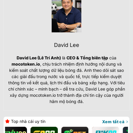
David Lee
David Lee (Lê Trí Anh)
là
CEO & Tổng biên tập
của
mocotoken.io
, chịu trách nhiệm định hướng nội dung và
kiểm soát chất lượng dữ liệu bóng đá. Anh theo dõi sát sao
các giải đấu trong nước và quốc tế, trực tiếp kiểm duyệt
thông tin về kết quả, lịch thi đấu và bảng xếp hạng. Với tiêu
chí chính xác – minh bạch – dễ tra cứu, David Lee góp phần
xây dựng mocotoken.io trở thành địa chỉ tin cậy của người
hâm mộ bóng đá.
Top nhà cái uy tín
Xem tất cả