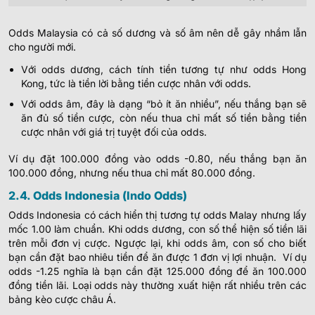
Odds Malaysia có cả số dương và số âm nên dễ gây nhầm lẫn
cho người mới.
Với odds dương, cách tính tiền tương tự như odds Hong
Kong, tức là tiền lời bằng tiền cược nhân với odds.
Với odds âm, đây là dạng “bỏ ít ăn nhiều”, nếu thắng bạn sẽ
ăn đủ số tiền cược, còn nếu thua chỉ mất số tiền bằng tiền
cược nhân với giá trị tuyệt đối của odds.
Ví dụ đặt 100.000 đồng vào odds -0.80, nếu thắng bạn ăn
100.000 đồng, nhưng nếu thua chỉ mất 80.000 đồng.
2.4. Odds Indonesia (Indo Odds)
Odds Indonesia có cách hiển thị tương tự odds Malay nhưng lấy
mốc 1.00 làm chuẩn. Khi odds dương, con số thể hiện số tiền lãi
trên mỗi đơn vị cược. Ngược lại, khi odds âm, con số cho biết
bạn cần đặt bao nhiêu tiền để ăn được 1 đơn vị lợi nhuận. Ví dụ
odds -1.25 nghĩa là bạn cần đặt 125.000 đồng để ăn 100.000
đồng tiền lãi. Loại odds này thường xuất hiện rất nhiều trên các
bảng kèo cược châu Á.