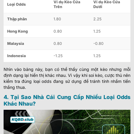
Ví dụ Kèo Cửa
Ví dụ Kèo Cửa
Loại Odds
Trên
Dưới
Thập phân
1.80
2.25
Hong Kong
0.80
1.25
Malaysia
0.80
-0.80
Indonesia
-1.25
1.25
Nhìn vào bảng này, bạn có thể thấy cùng một kèo nhưng mỗi
định dạng lại hiển thị khác nhau. Vì vậy khi soi kèo, cược thủ nên
kiểm tra đúng loại odds đang sử dụng để tránh tính nhầm tiền
thắng thua.
4. Tại Sao Nhà Cái Cung Cấp Nhiều Loại Odds
Khác Nhau?