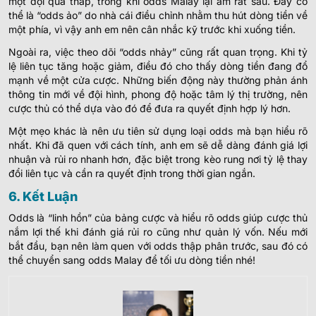
một đội quá thấp, trong khi odds Malay lại âm rất sâu. Đây có
thể là “odds ảo” do nhà cái điều chỉnh nhằm thu hút dòng tiền về
một phía, vì vậy anh em nên cân nhắc kỹ trước khi xuống tiền.
Ngoài ra, việc theo dõi “odds nhảy” cũng rất quan trọng. Khi tỷ
lệ liên tục tăng hoặc giảm, điều đó cho thấy dòng tiền đang đổ
mạnh về một cửa cược. Những biến động này thường phản ánh
thông tin mới về đội hình, phong độ hoặc tâm lý thị trường, nên
cược thủ có thể dựa vào đó để đưa ra quyết định hợp lý hơn.
Một mẹo khác là nên ưu tiên sử dụng loại odds mà bạn hiểu rõ
nhất. Khi đã quen với cách tính, anh em sẽ dễ dàng đánh giá lợi
nhuận và rủi ro nhanh hơn, đặc biệt trong kèo rung nơi tỷ lệ thay
đổi liên tục và cần ra quyết định trong thời gian ngắn.
6. Kết Luận
Odds là “linh hồn” của bảng cược và hiểu rõ odds giúp cược thủ
nắm lợi thế khi đánh giá rủi ro cũng như quản lý vốn. Nếu mới
bắt đầu, bạn nên làm quen với odds thập phân trước, sau đó có
thể chuyển sang odds Malay để tối ưu dòng tiền nhé!