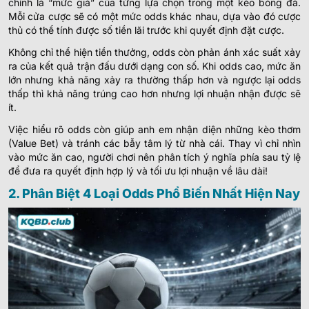
chính là “mức giá” của từng lựa chọn trong một kèo bóng đá.
Mỗi cửa cược sẽ có một mức odds khác nhau, dựa vào đó cược
thủ có thể tính được số tiền lãi trước khi quyết định đặt cược.
Không chỉ thể hiện tiền thưởng, odds còn phản ánh xác suất xảy
ra của kết quả trận đấu dưới dạng con số. Khi odds cao, mức ăn
lớn nhưng khả năng xảy ra thường thấp hơn và ngược lại odds
thấp thì khả năng trúng cao hơn nhưng lợi nhuận nhận được sẽ
ít.
Việc hiểu rõ odds còn giúp anh em nhận diện những kèo thơm
(Value Bet) và tránh các bẫy tâm lý từ nhà cái. Thay vì chỉ nhìn
vào mức ăn cao, người chơi nên phân tích ý nghĩa phía sau tỷ lệ
để đưa ra quyết định hợp lý và tối ưu lợi nhuận về lâu dài!
2. Phân Biệt 4 Loại Odds Phổ Biến Nhất Hiện Nay