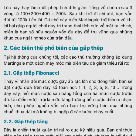
Lúc này, hãy làm một phép tính đơn giản: Tổng vốn bỏ ra sau 3
vòng là 100+200+400 = 700k. Sau khi trừ đi chi phí, bạn vẫn
đút túi 100k tiền lãi. Cơ chế này biến Martingale trở thành vũ khí
lợi hại giúp người chơi duy trì trạng thái tích cực về mặt tài chính,
miễn là bạn sở hữu nguồn vốn đủ dày để trụ vững qua những
khúc cua ngặt nghèo của trận đấu.
2. Các biến thể phổ biến của gấp thếp
Tại hệ thống của chúng tôi, các cao thủ thường không áp dụng
Martingale một cách máy móc mà biến tấu để giảm thiểu rủi ro:
2.1. Gấp thếp Fibonacci
Thay vì nhân đôi mức cược gây áp lực lớn cho dòng tiền, bạn sẽ
đặt cược dựa trên dãy số toán học 1, 1, 2, 3, 5, 8, 13… Trong
dãy này, mỗi mức cược sau bằng tổng của hai mức cược trước
đó. Ưu điểm vượt trội là mức tăng trưởng tiền cược diễn ra chậm
hơn, cho phép nguồn vốn của bạn trụ vững hơn qua những
chuỗi thua dài mà không bị ngộp ở các bước nhảy cuối.
2.2. Gấp thếp tầng
Đây là chiến thuật quản trị rủi ro cực kỳ hiệu quả. Bạn chỉ thực
hiện gấp thếp trong một giới hạn nhất định, thường là tối đa 4