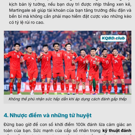
kịch bản lý tưởng, nếu bạn duy trì được nhịp thắng xen kẽ,
Martingale sẽ giúp tài khoản của bạn tăng trưởng đều đặn và
bền bỉ mà không cần phải mạo hiểm đặt cược vào những kèo
có tỷ lệ rủi ro cao.
Không thể phủ nhận sức hấp dẫn khi áp dụng cách đánh gấp thếp
4. Nhược điểm và những tử huyệt
Đừng bao giờ để con số khởi điểm 100k đánh lừa cảm giác an
toàn của bạn. Sức mạnh của cấp số nhân trong
kỹ thuật đánh