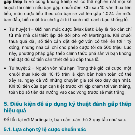
gấp thếp
là vô cùng khủng khiếp và có thể nghiền nát mọi kế
hoạch tài chính nếu bạn gặp chuỗi đen. Chỉ sau 10 ván thua liên
tiếp, mức cược tiếp theo của bạn sẽ vọt lên gấp 1.024 lần mức
ban đầu, biến một trò chơi giải trí thành một canh bạc khổng lồ.
Tử huyệt 1 – Giới hạn mức cược (Max Bet): Đây là rào cản chí
tử mà nhà cái thiết lập để đối phó với Martingale. Khi chuỗi
thua quá dài, số tiền cần đặt để gỡ vốn có thể lên tới 1 tỷ
đồng, nhưng nhà cái chỉ cho phép cược tối đa 500 triệu. Lúc
này, phương pháp gấp thếp chính thức phá sản vì bạn không
thể đặt đủ số tiền cần thiết để bù đắp thua lỗ.
Tử huyệt 2 – Nguồn vốn hữu hạn: Trong thế giới cá cược, một
chuỗi thua kéo dài 10-15 trận là kịch bản hoàn toàn có thể
xảy ra, ngay cả với những chuyên gia soi kèo dày dạn nhất.
Khi túi tiền của bạn cạn kiệt trước khi kịp chạm tới ván thắng,
toàn bộ số tiền đã nướng vào các vòng trước sẽ mất trắng.
5. Điều kiện để áp dụng kỹ thuật đánh gấp thếp
hiệu quả
Để tồn tại với Martingale, bạn cần tuân thủ 3 quy tắc như sau:
5.1. Lựa chọn tỷ lệ cược chuẩn xác