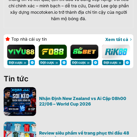
chí chính xác – minh bạch – dễ tra cứu, David Lee góp phần
xây dựng mocotoken.io trở thành địa chỉ tin cậy của người
hâm mộ bóng đá.
Top nhà cái uy tín
Xem tất cả
Tin tức
Nhận Định New Zealand vs Ai Cập 08h00
22/06 – World Cup 2026
Review siêu phẩm về trang phục thi đấu 48