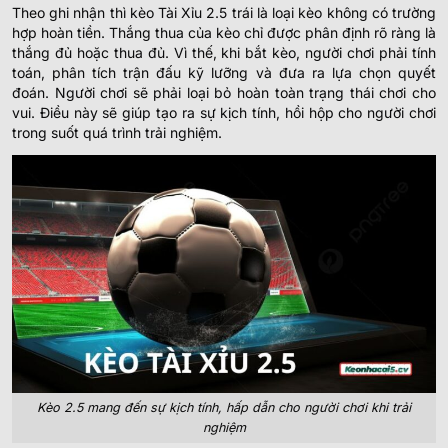
Theo ghi nhận thì kèo Tài Xỉu 2.5 trái là loại kèo không có trường
hợp hoàn tiền. Thắng thua của kèo chỉ được phân định rõ ràng là
thắng đủ hoặc thua đủ. Vì thế, khi bắt kèo, người chơi phải tính
toán, phân tích trận đấu kỹ lưỡng và đưa ra lựa chọn quyết
đoán. Người chơi sẽ phải loại bỏ hoàn toàn trạng thái chơi cho
vui. Điều này sẽ giúp tạo ra sự kịch tính, hồi hộp cho người chơi
trong suốt quá trình trải nghiệm.
Kèo 2.5 mang đến sự kịch tính, hấp dẫn cho người chơi khi trải
nghiệm