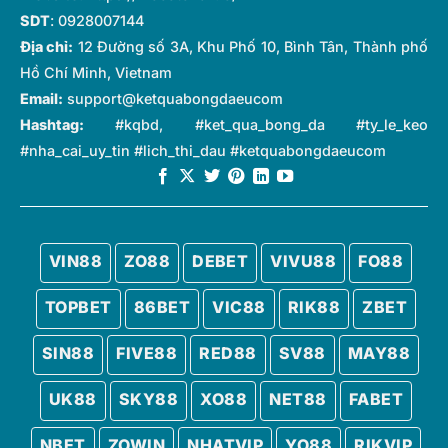
SDT
: 0928007144
Địa chỉ:
12 Đường số 3A, Khu Phố 10, Bình Tân, Thành phố
Hồ Chí Minh, Vietnam
Email:
support@ketquabongdaeucom
Hashtag:
#kqbd, #ket_qua_bong_da #ty_le_keo
#nha_cai_uy_tin #lich_thi_dau #ketquabongdaeucom
VIN88
ZO88
DEBET
VIVU88
FO88
TOPBET
86BET
VIC88
RIK88
ZBET
SIN88
FIVE88
RED88
SV88
MAY88
UK88
SKY88
XO88
NET88
FABET
NBET
ZOWIN
NHATVIP
YO88
RIKVIP