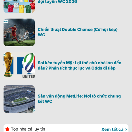
đội tuyển WC 2026
Chiến thuật Double Chance (Cơ hội kép)
WC
Soi kèo tuyển Mỹ: Lợi thế chủ nhà lớn đến
đâu? Phân tích thực lực và Odds đi tiếp
Sân vận động MetLife: Nơi tổ chức chung
kết WC
Top nhà cái uy tín
Xem tất cả