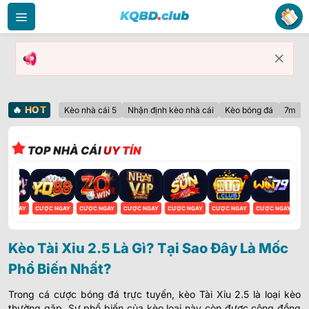
Bỏ
qua
nội
dung
🔥
HOT
Kèo nhà cái 5
Nhận định kèo nhà cái
Kèo bóng đá
7m
TOP NHÀ CÁI
UY TÍN
ỢC NGAY
CƯỢC NGAY
CƯỢC NGAY
CƯỢC NGAY
CƯỢC NGAY
CƯỢC NGAY
CƯỢC NGAY
CƯ
Kèo Tài Xỉu 2.5 Là Gì? Tại Sao Đây Là Mốc
Phổ Biến Nhất?
Trong cá cược bóng đá trực tuyến, kèo Tài Xỉu 2.5 là loại kèo
thường gặp. Sự phổ biến của kèo loại này còn được cộng đồng