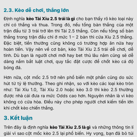
2.3. Kèo dễ chơi, thắng lớn
Định nghĩa
kèo Tài Xỉu 2.5 trái là gì
cho bạn thấy rõ kèo loại này
chỉ có thắng và thua. Trong đó, nếu tổng bàn thắng của một
trận đấu từ 3 trái trở lên thì Tài 2.5 thắng. Còn nếu tổng số bàn
thắng trong trận đấu chỉ ở mức 1 – 2 bàn thì cửa Xỉu 2.5 thắng.
Đặc biệt, tiền thưởng cũng không có trường hợp ăn nửa hay
hoàn tiền. Vậy nên về cơ bản, kèo Tài Xỉu 2.5 trái dễ chơi, dễ
tính. Dù bạn là người chơi mới hay bet thủ lâu năm cũng sẽ dễ
dàng nắm bắt luật chơi, quy tắc đặt cược để chốt kèo cá độ
bóng đá.
Hơn nữa, cột mốc 2.5 trở nên phổ biến một phần cũng do sức
hút từ tỷ lệ thưởng. Theo ghi nhận, so với kèo các loại kèo tròn
như: Tài Xỉu 1.0, Tài Xỉu 2.0 hoặc kèo 3.0 thì kèo 2.5 thường
được nhà cái đưa ra mức Odds cao hơn. Nguyên nhân là vì kèo
không có cửa hòa. Điều này cho phép người chơi kiếm tiền lớn
khi chốt kèo chiến thắng.
3. Kết luận
Trên đây là định nghĩa
kèo Tài Xỉu 2.5 là gì
và những thông tin lí
giải vì sao cột mốc kèo 2.5 lại phổ biến. Hy vọng, bạn đã bỏ túi