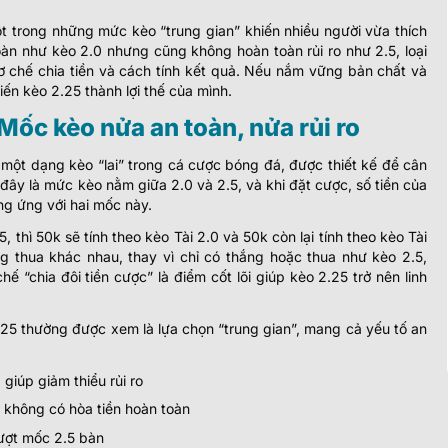
ột trong những mức kèo “trung gian” khiến nhiều người vừa thích
àn như kèo 2.0 nhưng cũng không hoàn toàn rủi ro như 2.5, loại
cơ chế chia tiền và cách tính kết quả. Nếu nắm vững bản chất và
iến kèo 2.25 thành lợi thế của mình.
– Mốc kèo nửa an toàn, nửa rủi ro
là một dạng kèo “lai” trong cá cược bóng đá, được thiết kế để cân
, đây là mức kèo nằm giữa 2.0 và 2.5, và khi đặt cược, số tiền của
ng ứng với hai mốc này.
 thì 50k sẽ tính theo kèo Tài 2.0 và 50k còn lại tính theo kèo Tài
ng thua khác nhau, thay vì chỉ có thắng hoặc thua như kèo 2.5,
ế “chia đôi tiền cược” là điểm cốt lõi giúp kèo 2.25 trở nên linh
.25 thường được xem là lựa chọn “trung gian”, mang cả yếu tố an
giúp giảm thiểu rủi ro
ì không có hòa tiền hoàn toàn
vượt mốc 2.5 bàn