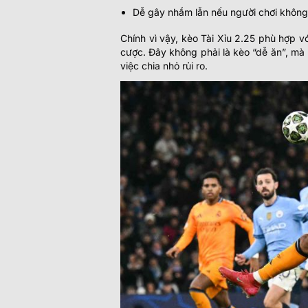
Dễ gây nhầm lẫn nếu người chơi không 
Chính vì vậy, kèo Tài Xỉu 2.25 phù hợp v
cược. Đây không phải là kèo “dễ ăn”, mà l
việc chia nhỏ rủi ro.