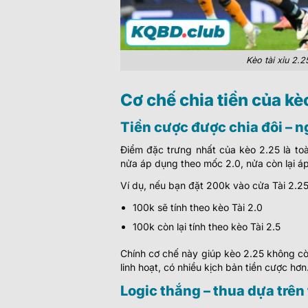
Kèo tài xỉu 2.2
Cơ chế chia tiền của kè
Tiền cược được chia đôi – n
Điểm đặc trưng nhất của kèo 2.25 là to
nửa áp dụng theo mốc 2.0, nửa còn lại á
Ví dụ, nếu bạn đặt 200k vào cửa Tài 2.25
100k sẽ tính theo kèo Tài 2.0
100k còn lại tính theo kèo Tài 2.5
Chính cơ chế này giúp kèo 2.25 không cò
linh hoạt, có nhiều kịch bản tiền cược hơn
Logic thắng – thua dựa trên