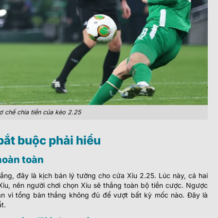
ơ chế chia tiền của kèo 2.25
bắt buộc phải hiểu
hoàn toàn
thắng, đây là kịch bản lý tưởng cho cửa Xỉu 2.25. Lúc này, cả hai
ỉu, nên người chơi chọn Xỉu sẽ thắng toàn bộ tiền cược. Ngược
hần vì tổng bàn thắng không đủ để vượt bất kỳ mốc nào. Đây là
t.