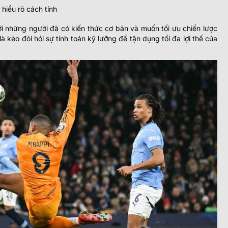
hiểu rõ cách tính
ới những người đã có kiến thức cơ bản và muốn tối ưu chiến lược
à kèo đòi hỏi sự tính toán kỹ lưỡng để tận dụng tối đa lợi thế của