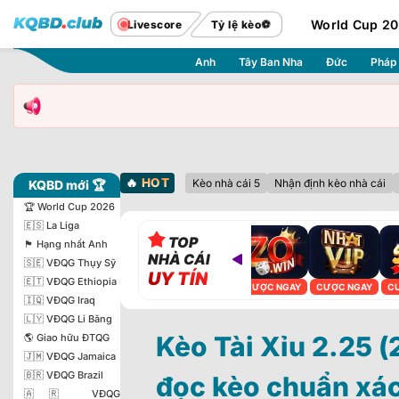
Bỏ
World Cup 2
Livescore
Tỷ lệ kèo
qua
nội
Anh
Tây Ban Nha
Đức
Pháp
dung
🔥
HOT
Kèo nhà cái 5
Nhận định kèo nhà cái
KQBD mới 🏆
🏆️ World Cup 2026
🇪🇸 La Liga
TOP
🏴󠁧󠁢󠁥󠁮󠁧󠁿 Hạng nhất Anh
NHÀ CÁI
🇸🇪 VĐQG Thụy Sỹ
UY TÍN
🇪🇹 VĐQG Ethiopia
 NGAY
CƯỢC NGAY
CƯỢC NGAY
CƯỢC NGAY
CƯỢC NGAY
CƯỢC NGAY
🇮🇶 VĐQG Iraq
🇱🇾 VĐQG Li Băng
Kèo Tài Xỉu 2.25 (
🌎 Giao hữu ĐTQG
🇯🇲 VĐQG Jamaica
🇧🇷 VĐQG Brazil
đọc kèo chuẩn xá
🇦🇷 VĐQG