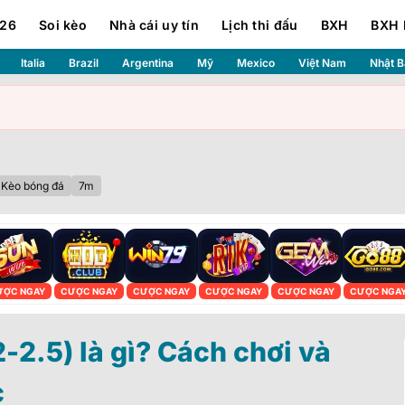
026
Soi kèo
Nhà cái uy tín
Lịch thi đấu
BXH
BXH 
Italia
Brazil
Argentina
Mỹ
Mexico
Việt Nam
Nhật B
Kèo bóng đá
7m
CƯỢC NGAY
CƯỢC NGAY
CƯỢC NGAY
CƯỢC NGAY
CƯỢC NGAY
CƯỢC NG
2-2.5) là gì? Cách chơi và
c