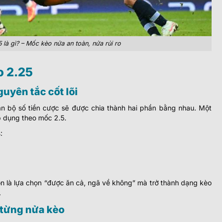
5 là gì? – Mốc kèo nửa an toàn, nửa rủi ro
o 2.25
guyên tắc cốt lõi
àn bộ số tiền cược sẽ được chia thành hai phần bằng nhau. Một
p dụng theo mốc 2.5.
:
n là lựa chọn “được ăn cả, ngã về không” mà trở thành dạng kèo
.
 từng nửa kèo