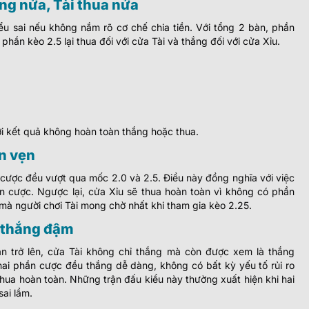
ng nửa, Tài thua nửa
iểu sai nếu không nắm rõ cơ chế chia tiền. Với tổng 2 bàn, phần
 phần kèo 2.5 lại thua đối với cửa Tài và thắng đối với cửa Xỉu.
ơi kết quả không hoàn toàn thắng hoặc thua.
ọn vẹn
 cược đều vượt qua mốc 2.0 và 2.5. Điều này đồng nghĩa với việc
ền cược. Ngược lại, cửa Xỉu sẽ thua hoàn toàn vì không có phần
 mà người chơi Tài mong chờ nhất khi tham gia kèo 2.25.
i thắng đậm
n trở lên, cửa Tài không chỉ thắng mà còn được xem là thắng
ai phần cược đều thắng dễ dàng, không có bất kỳ yếu tố rủi ro
 thua hoàn toàn. Những trận đấu kiểu này thường xuất hiện khi hai
sai lầm.