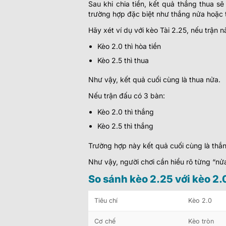
Sau khi chia tiền, kết quả thắng thua sẽ
trường hợp đặc biệt như thắng nửa hoặc 
Hãy xét ví dụ với kèo Tài 2.25, nếu trận n
Kèo 2.0 thì hòa tiền
Kèo 2.5 thì thua
Như vậy, kết quả cuối cùng là thua nửa.
Nếu trận đấu có 3 bàn:
Kèo 2.0 thì thắng
Kèo 2.5 thì thắng
Trường hợp này kết quả cuối cùng là thắ
Như vậy, người chơi cần hiểu rõ từng “nửa
So sánh kèo 2.25 với kèo 2.
Tiêu chí
Kèo 2.0
Cơ chế
Kèo tròn