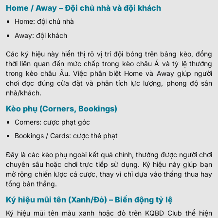
Home / Away – Đội chủ nhà và đội khách
Home: đội chủ nhà
Away: đội khách
Các ký hiệu này hiển thị rõ vị trí đội bóng trên bảng kèo, đồng
thời liên quan đến mức chấp trong kèo châu Á và tỷ lệ thưởng
trong kèo châu Âu. Việc phân biệt Home và Away giúp người
chơi đọc đúng cửa đặt và phân tích lực lượng, phong độ sân
nhà/khách.
Kèo phụ (Corners, Bookings)
Corners: cược phạt góc
Bookings / Cards: cược thẻ phạt
Đây là các kèo phụ ngoài kết quả chính, thường được người chơi
chuyên sâu hoặc chơi trực tiếp sử dụng. Ký hiệu này giúp bạn
mở rộng chiến lược cá cược, thay vì chỉ dựa vào thắng thua hay
tổng bàn thắng.
Ký hiệu mũi tên (Xanh/Đỏ) – Biến động tỷ lệ
Ký hiệu mũi tên màu xanh hoặc đỏ trên KQBD Club thể hiện