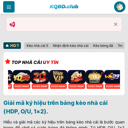
Bỏ
qua
nội
dung
🔥
HOT
Kèo nhà cái 5
Nhận định kèo nhà cái
Kèo bóng đá
7m
TOP NHÀ CÁI
UY TÍN
C NGAY
CƯỢC NGAY
CƯỢC NGAY
CƯỢC NGAY
CƯỢC NGAY
CƯỢC NGAY
CƯỢC NGAY
CƯỢ
Giải mã ký hiệu trên bảng kèo nhà cái
(HDP, O/U, 1×2).
Hiểu và giải mã các ký hiệu trên bảng kèo nhà cái là bước quan
trọng để chơi cá cược bóng đá thông minh. Từ HDP, O/U, 1×2