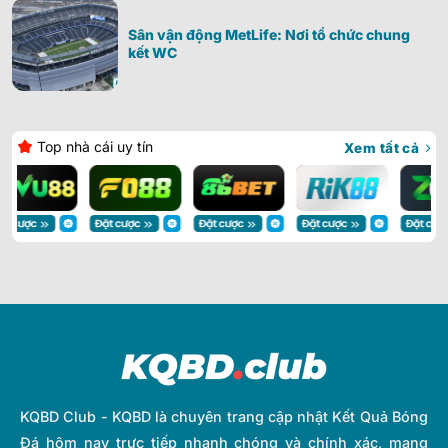
Sân vận động MetLife: Nơi tổ chức chung
kết WC
Top nhà cái uy tín
Xem tất cả
KQBD Club - KQBD là chuyên trang cập nhật Kết Quả Bóng
Đá hôm nay trực tiếp nhanh chóng và chính xác, mang