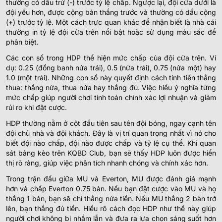
thường có dấu trừ (-) trước tỷ lệ chấp. Ngược lại, đội cửa dưới là
đội yếu hơn, được cộng bàn thắng trước và thường có dấu cộng
(+) trước tỷ lệ. Một cách trực quan khác để nhận biết là nhà cái
thường in tỷ lệ đội cửa trên nổi bật hoặc sử dụng màu sắc để
phân biệt.
Các con số trong HDP thể hiện mức chấp của đội cửa trên. Ví
dụ: 0.25 (đồng banh nửa trái), 0.5 (nửa trái), 0.75 (nửa một) hay
1.0 (một trái). Những con số này quyết định cách tính tiền thắng
thua: thắng nửa, thua nửa hay thắng đủ. Việc hiểu ý nghĩa từng
mức chấp giúp người chơi tính toán chính xác lợi nhuận và giảm
rủi ro khi đặt cược.
HDP thường nằm ở cột đầu tiên sau tên đội bóng, ngay cạnh tên
đội chủ nhà và đội khách. Đây là vị trí quan trọng nhất vì nó cho
biết đội nào chấp, đội nào được chấp và tỷ lệ cụ thể. Khi quan
sát bảng kèo trên KQBD Club, bạn sẽ thấy HDP luôn được hiển
thị rõ ràng, giúp việc phân tích nhanh chóng và chính xác hơn.
Trong trận đấu giữa MU và Everton, MU được đánh giá mạnh
hơn và chấp Everton 0.75 bàn. Nếu bạn đặt cược vào MU và họ
thắng 1 bàn, bạn sẽ chỉ thắng nửa tiền. Nếu MU thắng 2 bàn trở
lên, bạn thắng đủ tiền. Hiểu rõ cách đọc HDP như thế này giúp
người chơi không bị nhầm lẫn và đưa ra lựa chọn sáng suốt hơn