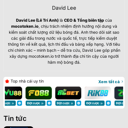
David Lee
David Lee (Lê Trí Anh)
là
CEO & Tổng biên tập
của
mocotoken.io
, chịu trách nhiệm định hướng nội dung và
kiểm soát chất lượng dữ liệu bóng đá. Anh theo dõi sát sao
các giải đấu trong nước và quốc tế, trực tiếp kiểm duyệt
thông tin về kết quả, lịch thi đấu và bảng xếp hạng. Với tiêu
chí chính xác – minh bạch – dễ tra cứu, David Lee góp phần
xây dựng mocotoken.io trở thành địa chỉ tin cậy của người
hâm mộ bóng đá.
Top nhà cái uy tín
Xem tất cả
Tin tức