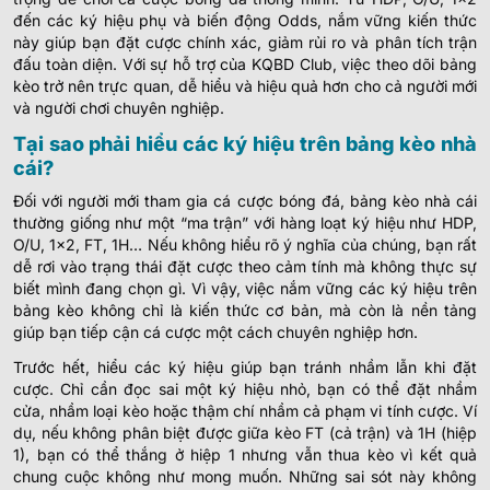
đến các ký hiệu phụ và biến động Odds, nắm vững kiến thức
này giúp bạn đặt cược chính xác, giảm rủi ro và phân tích trận
đấu toàn diện. Với sự hỗ trợ của KQBD Club, việc theo dõi bảng
kèo trở nên trực quan, dễ hiểu và hiệu quả hơn cho cả người mới
và người chơi chuyên nghiệp.
Tại sao phải hiểu các ký hiệu trên bảng kèo nhà
cái?
Đối với người mới tham gia cá cược bóng đá, bảng kèo nhà cái
thường giống như một “ma trận” với hàng loạt ký hiệu như HDP,
O/U, 1×2, FT, 1H… Nếu không hiểu rõ ý nghĩa của chúng, bạn rất
dễ rơi vào trạng thái đặt cược theo cảm tính mà không thực sự
biết mình đang chọn gì. Vì vậy, việc nắm vững các ký hiệu trên
bảng kèo không chỉ là kiến thức cơ bản, mà còn là nền tảng
giúp bạn tiếp cận cá cược một cách chuyên nghiệp hơn.
Trước hết, hiểu các ký hiệu giúp bạn tránh nhầm lẫn khi đặt
cược. Chỉ cần đọc sai một ký hiệu nhỏ, bạn có thể đặt nhầm
cửa, nhầm loại kèo hoặc thậm chí nhầm cả phạm vi tính cược. Ví
dụ, nếu không phân biệt được giữa kèo FT (cả trận) và 1H (hiệp
1), bạn có thể thắng ở hiệp 1 nhưng vẫn thua kèo vì kết quả
chung cuộc không như mong muốn. Những sai sót này không