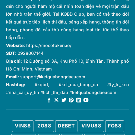
đến cho người hâm mộ cái nhìn toàn diện về mọi trận đấu
lớn nhỏ trên thế giới. Tại KQBD Club, bạn có thể theo dõi
kết quả trực tiếp, lịch thi đấu, bảng xếp hạng, thông tin đội
bóng, phong độ cầu thủ cùng hàng loạt tin tức thể thao
hấp dẫn .
Website
:
https://mocotoken.io/
SDT
: 0928007144
Địa chỉ:
12 Đường số 3A, Khu Phố 10, Bình Tân, Thành phố
Hồ Chí Minh, Vietnam
Email:
support@ketquabongdaeucom
Hashtag:
#kqbd, #ket_qua_bong_da #ty_le_keo
#nha_cai_uy_tin #lich_thi_dau #ketquabongdaeucom
VIN88
ZO88
DEBET
VIVU88
FO88