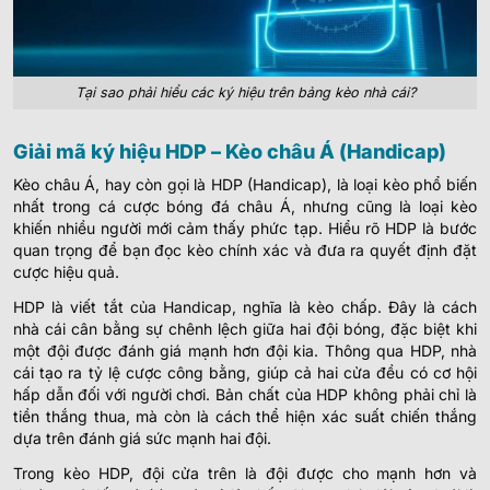
Tại sao phải hiểu các ký hiệu trên bảng kèo nhà cái?
Giải mã ký hiệu HDP – Kèo châu Á (Handicap)
Kèo châu Á, hay còn gọi là HDP (Handicap), là loại kèo phổ biến
nhất trong cá cược bóng đá châu Á, nhưng cũng là loại kèo
khiến nhiều người mới cảm thấy phức tạp. Hiểu rõ HDP là bước
quan trọng để bạn đọc kèo chính xác và đưa ra quyết định đặt
cược hiệu quả.
HDP là viết tắt của Handicap, nghĩa là kèo chấp. Đây là cách
nhà cái cân bằng sự chênh lệch giữa hai đội bóng, đặc biệt khi
một đội được đánh giá mạnh hơn đội kia. Thông qua HDP, nhà
cái tạo ra tỷ lệ cược công bằng, giúp cả hai cửa đều có cơ hội
hấp dẫn đối với người chơi. Bản chất của HDP không phải chỉ là
tiền thắng thua, mà còn là cách thể hiện xác suất chiến thắng
dựa trên đánh giá sức mạnh hai đội.
Trong kèo HDP, đội cửa trên là đội được cho mạnh hơn và