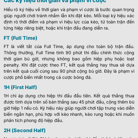
Các ký hiệu thời gian và phạm vi cược
Hiểu rõ ký hiệu về thời gian và phạm vi cược là bước quan trọng
giúp người chơi tránh nhầm lẫn khi đặt kèo. Mỗi loại ký hiệu xác
định rõ thời điểm và phạm vi hiệu lực của kèo, từ toàn trận đến
từng hiệp riêng biệt, hoặc khi trận đấu đang diễn ra.
FT (Full Time)
FT là viết tắt của Full Time, áp dụng cho toàn bộ trận đấu.
Thông thường, Full Time tính 90 phút thi đấu chính thức cộng
thời gian bù giờ, nhưng không bao gồm hiệp phụ hoặc loạt
penalty. Khi đặt cược theo FT, kết quả thắng hay thua sẽ dựa
trên kết quả cuối cùng sau 90 phút cộng bù giờ. Đây là phạm vi
cược phổ biến nhất trong cá cược bóng đá.
1H (First Half)
1H chỉ áp dụng cho hiệp thi đấu đầu tiên. Kết quả thắng thua
được tính dựa trên số bàn thắng sau 45 phút đầu, cộng thêm bù
giờ hiệp 1 nếu có. Ký hiệu này giúp người chơi tập trung vào diễn
biến ngắn hạn, phù hợp với kèo nhanh, kèo rung hoặc khi muốn
phân tích phong độ hiệp đầu.
2H (Second Half)