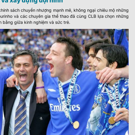
và xây dựng đội hình
g chính sách chuyển nhượng mạnh mẽ, không ngại chiêu mộ những
ourinho và các chuyên gia thể thao đã cùng CLB lựa chọn những
n bằng giữa kinh nghiệm và sức trẻ.