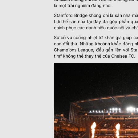
là một trải nghiệm đáng nhớ.
Stamford Bridge không chỉ là sân nhà mà
Lợi thế sân nhà tại đây đã góp phần quan
chinh phục các danh hiệu quốc nội và ch
Sự cổ vũ cuồng nhiệt từ khán giả giúp cá
cho đối thủ. Những khoảnh khắc đáng nh
Champions League, đều gắn liền với Stam
tim” không thể thay thế của Chelsea FC.