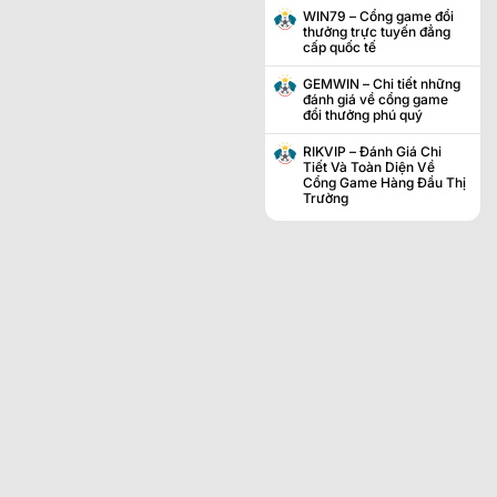
WIN79 – Cổng game đổi
thưởng trực tuyến đẳng
cấp quốc tế
GEMWIN – Chi tiết những
đánh giá về cổng game
đổi thưởng phú quý
RIKVIP – Đánh Giá Chi
Tiết Và Toàn Diện Về
Cổng Game Hàng Đầu Thị
Trường