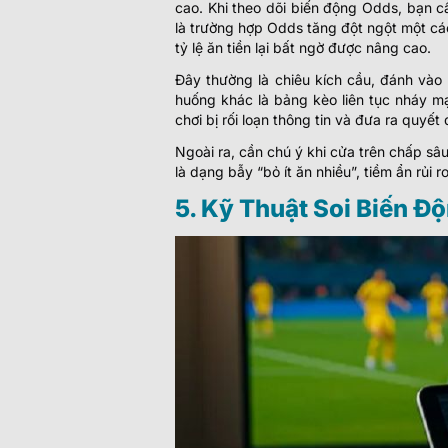
cao. Khi theo dõi biến động Odds, bạn cầ
là trường hợp Odds tăng đột ngột một cá
tỷ lệ ăn tiền lại bất ngờ được nâng cao.
Đây thường là chiêu kích cầu, đánh vào 
huống khác là bảng kèo liên tục nháy mạ
chơi bị rối loạn thông tin và đưa ra quyết
Ngoài ra, cần chú ý khi cửa trên chấp sâ
là dạng bẫy “bỏ ít ăn nhiều”, tiềm ẩn rủi 
5. Kỹ Thuật Soi Biến Đ