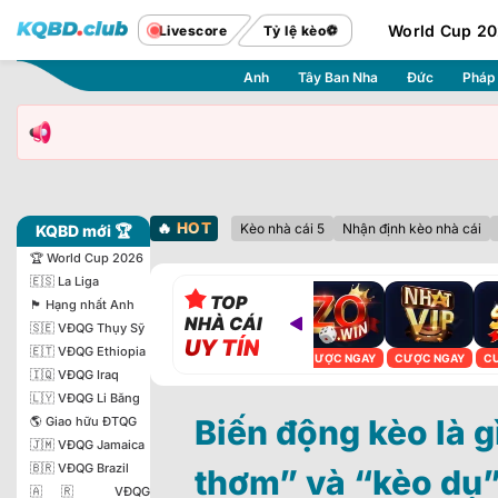
Bỏ
World Cup 2
Livescore
Tỷ lệ kèo
qua
nội
Anh
Tây Ban Nha
Đức
Pháp
dung
🔥
HOT
Kèo nhà cái 5
Nhận định kèo nhà cái
KQBD mới 🏆
🏆️ World Cup 2026
🇪🇸 La Liga
TOP
🏴󠁧󠁢󠁥󠁮󠁧󠁿 Hạng nhất Anh
NHÀ CÁI
🇸🇪 VĐQG Thụy Sỹ
UY TÍN
🇪🇹 VĐQG Ethiopia
GAY
CƯỢC NGAY
CƯỢC NGAY
CƯỢC NGAY
CƯỢC NGAY
CƯỢC NGAY
C
🇮🇶 VĐQG Iraq
🇱🇾 VĐQG Li Băng
Biến động kèo là g
🌎 Giao hữu ĐTQG
🇯🇲 VĐQG Jamaica
🇧🇷 VĐQG Brazil
thơm” và “kèo dụ”
🇦🇷 VĐQG