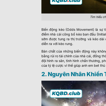
Tìm hiểu ch
Biến động kèo (Odds Movement) là sự th
điểm nhà cái công bố kèo ban đầu (Initial
sớm được tung ra thị trường và kéo dài c
diễn ra với kèo rung.
Bản chất của những biến động này không 
bằng rủi ro tài chính của nhà cái, đồng 
đội hình ra sân, tình hình chấn thương, 
của tỷ lệ cược vì thế giúp anh em bet thủ
2. Nguyên Nhân Khiến 