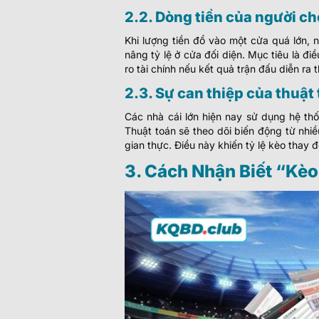
2.2. Dòng tiền của người ch
Khi lượng tiền đổ vào một cửa quá lớn, 
nâng tỷ lệ ở cửa đối diện. Mục tiêu là đ
ro tài chính nếu kết quả trận đấu diễn ra 
2.3. Sự can thiệp của thuật 
Các nhà cái lớn hiện nay sử dụng hệ thốn
Thuật toán sẽ theo dõi biến động từ nhi
gian thực. Điều này khiến tỷ lệ kèo thay 
3. Cách Nhận Biết “Kè