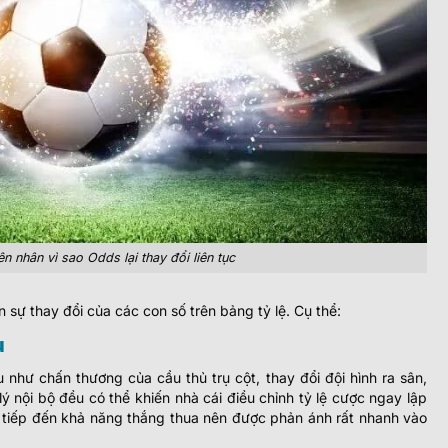
n nhân vì sao Odds lại thay đổi liên tục
n sự thay đổi của các con số trên bảng tỷ lệ. Cụ thể:
u
u như chấn thương của cầu thủ trụ cột, thay đổi đội hình ra sân,
 lý nội bộ đều có thể khiến nhà cái điều chỉnh tỷ lệ cược ngay lập
 tiếp đến khả năng thắng thua nên được phản ánh rất nhanh vào