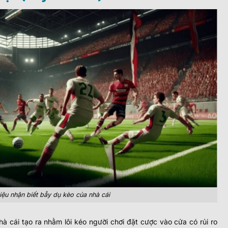
iệu nhận biết bẫy dụ kèo của nhà cái
hà cái tạo ra nhằm lôi kéo người chơi đặt cược vào cửa có rủi ro