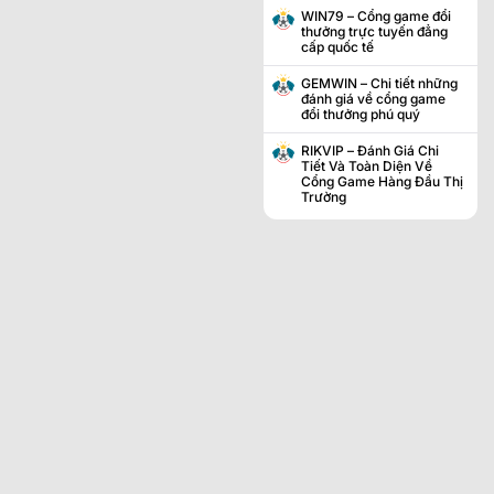
WIN79 – Cổng game đổi
thưởng trực tuyến đẳng
cấp quốc tế
GEMWIN – Chi tiết những
đánh giá về cổng game
đổi thưởng phú quý
RIKVIP – Đánh Giá Chi
Tiết Và Toàn Diện Về
Cổng Game Hàng Đầu Thị
Trường