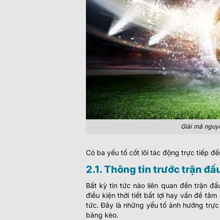
Giải mã nguyê
Có ba yếu tố cốt lõi tác động trực tiếp đế
2.1. Thông tin trước trận đấ
Bất kỳ tin tức nào liên quan đến trận đấ
điều kiện thời tiết bất lợi hay vấn đề tâm
tức. Đây là những yếu tố ảnh hưởng trực
bảng kèo.