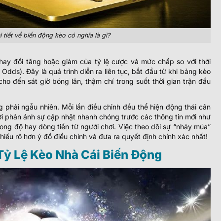
i tiết về biến động kèo có nghĩa là gì?
ay đổi tăng hoặc giảm của tỷ lệ cược và mức chấp so với thời
 Odds). Đây là quá trình diễn ra liên tục, bắt đầu từ khi bảng kèo
ho đến sát giờ bóng lăn, thậm chí trong suốt thời gian trận đấu
phải ngẫu nhiên. Mỗi lần điều chỉnh đều thể hiện động thái cân
thời phản ánh sự cập nhật nhanh chóng trước các thông tin mới như
phong độ hay dòng tiền từ người chơi. Việc theo dõi sự “nhảy múa”
 hiểu rõ hơn ý đồ điều chỉnh và đưa ra quyết định chính xác nhất!
Tỷ Lệ Kèo Nhà Cái Biến Động