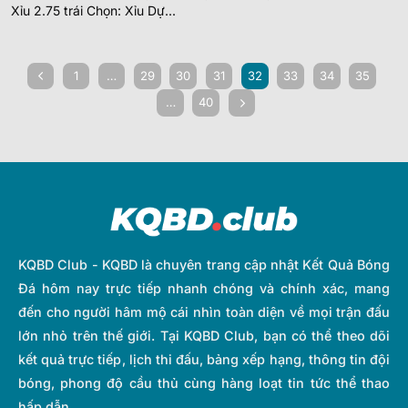
Xỉu 2.75 trái Chọn: Xỉu Dự...
1
…
29
30
31
32
33
34
35
…
40
KQBD Club - KQBD là chuyên trang cập nhật Kết Quả Bóng
Đá hôm nay trực tiếp nhanh chóng và chính xác, mang
đến cho người hâm mộ cái nhìn toàn diện về mọi trận đấu
lớn nhỏ trên thế giới. Tại KQBD Club, bạn có thể theo dõi
kết quả trực tiếp, lịch thi đấu, bảng xếp hạng, thông tin đội
bóng, phong độ cầu thủ cùng hàng loạt tin tức thể thao
hấp dẫn .