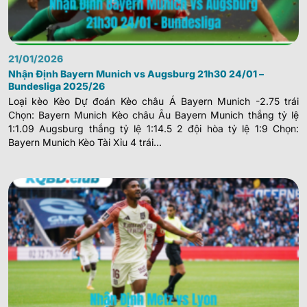
21/01/2026
Nhận Định Bayern Munich vs Augsburg 21h30 24/01 –
Bundesliga 2025/26
Loại kèo Kèo Dự đoán Kèo châu Á Bayern Munich -2.75 trái
Chọn: Bayern Munich Kèo châu Âu Bayern Munich thắng tỷ lệ
1:1.09 Augsburg thắng tỷ lệ 1:14.5 2 đội hòa tỷ lệ 1:9 Chọn:
Bayern Munich Kèo Tài Xỉu 4 trái...