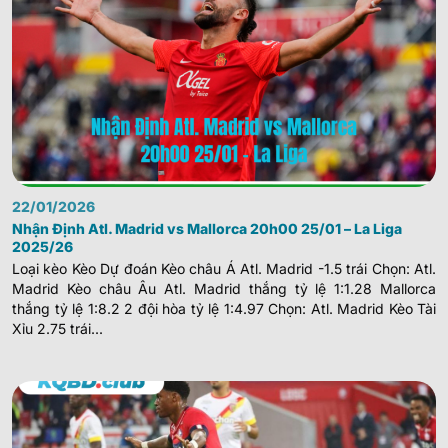
22/01/2026
Nhận Định Atl. Madrid vs Mallorca 20h00 25/01 – La Liga
2025/26
Loại kèo Kèo Dự đoán Kèo châu Á Atl. Madrid -1.5 trái Chọn: Atl.
Madrid Kèo châu Âu Atl. Madrid thắng tỷ lệ 1:1.28 Mallorca
thắng tỷ lệ 1:8.2 2 đội hòa tỷ lệ 1:4.97 Chọn: Atl. Madrid Kèo Tài
Xỉu 2.75 trái...