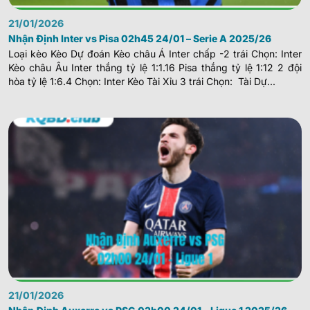
21/01/2026
Nhận Định Inter vs Pisa 02h45 24/01 – Serie A 2025/26
Loại kèo Kèo Dự đoán Kèo châu Á Inter chấp -2 trái Chọn: Inter
Kèo châu Âu Inter thắng tỷ lệ 1:1.16 Pisa thắng tỷ lệ 1:12 2 đội
hòa tỷ lệ 1:6.4 Chọn: Inter Kèo Tài Xỉu 3 trái Chọn: Tài Dự...
21/01/2026