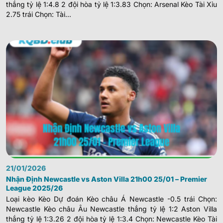
thắng tỷ lệ 1:4.8 2 đội hòa tỷ lệ 1:3.83 Chọn: Arsenal Kèo Tài Xỉu
2.75 trái Chọn: Tài...
21/01/2026
Nhận Định Newcastle vs Aston Villa 21h00 25/01 – Premier
League 2025/26
Loại kèo Kèo Dự đoán Kèo châu Á Newcastle -0.5 trái Chọn:
Newcastle Kèo châu Âu Newcastle thắng tỷ lệ 1:2 Aston Villa
thắng tỷ lệ 1:3.26 2 đội hòa tỷ lệ 1:3.4 Chọn: Newcastle Kèo Tài