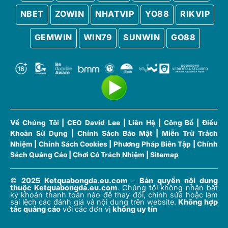
NBET
ZOWIN
NHATVIP
YO88
RIKVIP
GEMWIN
WIN79
SUNWIN
GO88
Về Chúng Tôi
|
CEO David Lee
|
Liên Hệ
|
Công Bố
|
Điều
Khoản Sử Dụng
|
Chính Sách Bảo Mật
|
Miễn Trừ Trách
Nhiệm
|
Chính Sách Cookies
|
Phương Pháp Biên Tập
|
Chính
Sách Quảng Cáo
|
Chơi Có Trách Nhiệm
|
Sitemap
©
2025 Ketquabongda.eu.com
-
Bản quyền nội dung
thuộc Ketquabongda.eu.com
.
Chúng tôi không nhận bất
kỳ khoản thanh toán nào để thay đổi, chỉnh sửa hoặc làm
sai lệch các đánh giá và nội dung trên website.
Không hợp
tác quảng cáo
với các đơn vị
không uy tín