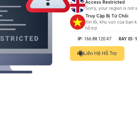
Access Restricted
Sorry, your region is not
Truy Cập Bị Từ Chối
Xin lỗi, khu vực của bạn
hỗ trợ.
IP:
RAY ID:
166.88.120.47
Liên Hệ Hỗ Trợ