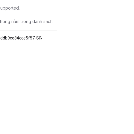
 supported.
 không nằm trong danh sách
9ddb9ce84cce5f57-SIN